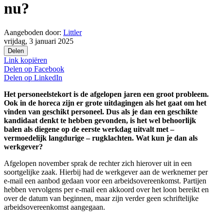
nu?
Aangeboden door:
Littler
vrijdag, 3 januari 2025
Delen
Link kopiëren
Delen op
Facebook
Delen op
LinkedIn
Het personeelstekort is de afgelopen jaren een groot probleem.
Ook in de horeca zijn er grote uitdagingen als het gaat om het
vinden van geschikt personeel. Dus als je dan een geschikte
kandidaat denkt te hebben gevonden, is het wel behoorlijk
balen als diegene op de eerste werkdag uitvalt met –
vermoedelijk langdurige – rugklachten. Wat kun je dan als
werkgever?
Afgelopen november sprak de rechter zich hierover uit in een
soortgelijke zaak. Hierbij had de werkgever aan de werknemer per
e-mail een aanbod gedaan voor een arbeidsovereenkomst. Partijen
hebben vervolgens per e-mail een akkoord over het loon bereikt en
over de datum van beginnen, maar zijn verder geen schriftelijke
arbeidsovereenkomst aangegaan.