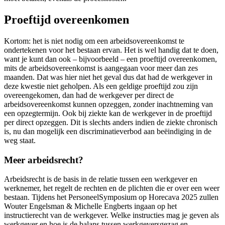
Proeftijd overeenkomen
Kortom: het is niet nodig om een arbeidsovereenkomst te
ondertekenen voor het bestaan ervan. Het is wel handig dat te doen,
want je kunt dan ook – bijvoorbeeld – een proeftijd overeenkomen,
mits de arbeidsovereenkomst is aangegaan voor meer dan zes
maanden. Dat was hier niet het geval dus dat had de werkgever in
deze kwestie niet geholpen. Als een geldige proeftijd zou zijn
overeengekomen, dan had de werkgever per direct de
arbeidsovereenkomst kunnen opzeggen, zonder inachtneming van
een opzegtermijn. Ook bij ziekte kan de werkgever in de proeftijd
per direct opzeggen. Dit is slechts anders indien de ziekte chronisch
is, nu dan mogelijk een discriminatieverbod aan beëindiging in de
weg staat.
Meer arbeidsrecht?
Arbeidsrecht is de basis in de relatie tussen een werkgever en
werknemer, het regelt de rechten en de plichten die er over een weer
bestaan. Tijdens het PersoneelSymposium op Horecava 2025 zullen
Wouter Engelsman & Michelle Engberts ingaan op het
instructierecht van de werkgever. Welke instructies mag je geven als
werkgever en hoe is de balans tussen werkgeversgezag en