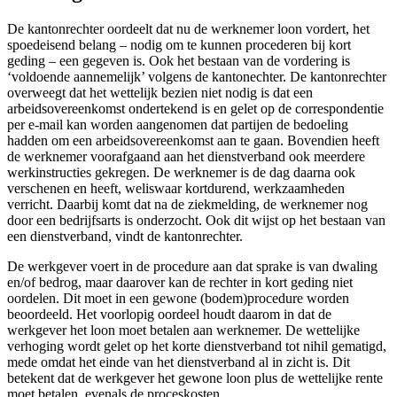
De kantonrechter oordeelt dat nu de werknemer loon vordert, het
spoedeisend belang – nodig om te kunnen procederen bij kort
geding – een gegeven is. Ook het bestaan van de vordering is
‘voldoende aannemelijk’ volgens de kantonechter. De kantonrechter
overweegt dat het wettelijk bezien niet nodig is dat een
arbeidsovereenkomst ondertekend is en gelet op de correspondentie
per e-mail kan worden aangenomen dat partijen de bedoeling
hadden om een arbeidsovereenkomst aan te gaan. Bovendien heeft
de werknemer voorafgaand aan het dienstverband ook meerdere
werkinstructies gekregen. De werknemer is de dag daarna ook
verschenen en heeft, weliswaar kortdurend, werkzaamheden
verricht. Daarbij komt dat na de ziekmelding, de werknemer nog
door een bedrijfsarts is onderzocht. Ook dit wijst op het bestaan van
een dienstverband, vindt de kantonrechter.
De werkgever voert in de procedure aan dat sprake is van dwaling
en/of bedrog, maar daarover kan de rechter in kort geding niet
oordelen. Dit moet in een gewone (bodem)procedure worden
beoordeeld. Het voorlopig oordeel houdt daarom in dat de
werkgever het loon moet betalen aan werknemer. De wettelijke
verhoging wordt gelet op het korte dienstverband tot nihil gematigd,
mede omdat het einde van het dienstverband al in zicht is. Dit
betekent dat de werkgever het gewone loon plus de wettelijke rente
moet betalen, evenals de proceskosten.