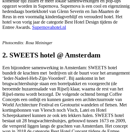
komende tijd zullen er meer lokale samenwerkingen en pop-ups
opgezet worden in Supernova. Supernova is een cool en eigenzinnig
hedendaags boetiekhotel van Glenn Severin en Jan-Maarten de
Reus in een voormalig kinderdagverblijf en verouderd hotel. Het
hotel won vorig jaar de categorie Best Hotel Design tijdens de
Entree Awards.
Supernovahotel.nl
Photocredits: Rosa Meininger
2. SWEETS hotel @ Amsterdam
Een bijzondere samenwerking in Amsterdam: SWEETS hotel
bundelt de krachten met bedrijven uit de buurt voor het arrangement
‘Ieder-Nadeel-Heb-Zijn-Voordeel’. Bij aankomst in het
brugwachtershuisje staan een borrelpakket en voorgerecht (de
beroemde huzarensalade van Rijsel) klaar, waarna de rest van het
Rijsel-menu wordt bezorgd. De volgende ochtend brengt Coffee
Concepts een ontbijt en kunnen gasten een architectuurroute van
World Architecture Festival en Geotourist wandelen of fietsen. Met
kortingsbonnen van Vleesch noch Visch, Latei en Hotel
Scheepskameel kunnen ze ook iets lekkers halen. SWEETS hotel
bestaat uit 28 brugwachtershuisjes, gebouwd tussen 1673 en 2009,
die verspreid liggen langs de grachten van Amsterdam. Het concept
won in 2018 de categorie Best Hotel Concept tijdens de Entree