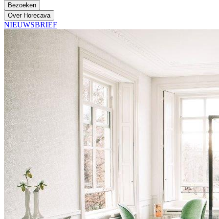
Bezoeken
Over Horecava
NIEUWSBRIEF