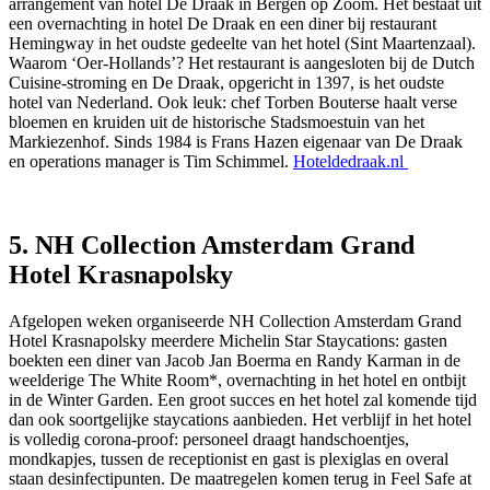
arrangement van hotel De Draak in Bergen op Zoom. Het bestaat uit
een overnachting in hotel De Draak en een diner bij restaurant
Hemingway in het oudste gedeelte van het hotel (Sint Maartenzaal).
Waarom ‘Oer-Hollands’? Het restaurant is aangesloten bij de Dutch
Cuisine-stroming en De Draak, opgericht in 1397, is het oudste
hotel van Nederland. Ook leuk: chef Torben Bouterse haalt verse
bloemen en kruiden uit de historische Stadsmoestuin van het
Markiezenhof. Sinds 1984 is Frans Hazen eigenaar van De Draak
en operations manager is Tim Schimmel.
Hoteldedraak.nl
5. NH Collection Amsterdam Grand
Hotel Krasnapolsky
Afgelopen weken organiseerde NH Collection Amsterdam Grand
Hotel Krasnapolsky meerdere Michelin Star Staycations: gasten
boekten een diner van Jacob Jan Boerma en Randy Karman in de
weelderige The White Room*, overnachting in het hotel en ontbijt
in de Winter Garden. Een groot succes en het hotel zal komende tijd
dan ook soortgelijke staycations aanbieden. Het verblijf in het hotel
is volledig corona-proof: personeel draagt handschoentjes,
mondkapjes, tussen de receptionist en gast is plexiglas en overal
staan desinfectipunten. De maatregelen komen terug in Feel Safe at