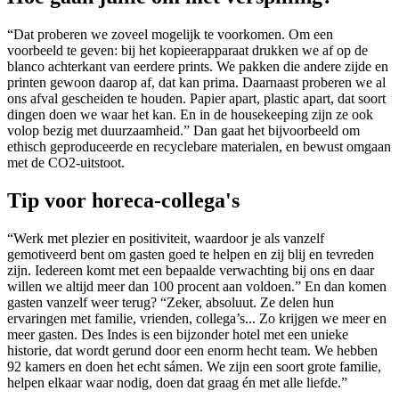
“Dat proberen we zoveel mogelijk te voorkomen. Om een
voorbeeld te geven: bij het kopieerapparaat drukken we af op de
blanco achterkant van eerdere prints. We pakken die andere zijde en
printen gewoon daarop af, dat kan prima. Daarnaast proberen we al
ons afval gescheiden te houden. Papier apart, plastic apart, dat soort
dingen doen we waar het kan. En in de housekeeping zijn ze ook
volop bezig met duurzaamheid.” Dan gaat het bijvoorbeeld om
ethisch geproduceerde en recyclebare materialen, en bewust omgaan
met de CO2-uitstoot.
Tip voor horeca-collega's
“Werk met plezier en positiviteit, waardoor je als vanzelf
gemotiveerd bent om gasten goed te helpen en zij blij en tevreden
zijn. Iedereen komt met een bepaalde verwachting bij ons en daar
willen we altijd meer dan 100 procent aan voldoen.” En dan komen
gasten vanzelf weer terug? “Zeker, absoluut. Ze delen hun
ervaringen met familie, vrienden, collega’s... Zo krijgen we meer en
meer gasten. Des Indes is een bijzonder hotel met een unieke
historie, dat wordt gerund door een enorm hecht team. We hebben
92 kamers en doen het echt sámen. We zijn een soort grote familie,
helpen elkaar waar nodig, doen dat graag én met alle liefde.”