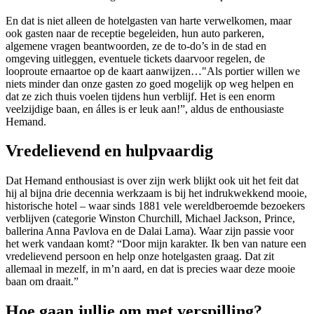
En dat is niet alleen de hotelgasten van harte verwelkomen, maar
ook gasten naar de receptie begeleiden, hun auto parkeren,
algemene vragen beantwoorden, ze de to-do’s in de stad en
omgeving uitleggen, eventuele tickets daarvoor regelen, de
looproute ernaartoe op de kaart aanwijzen…"Als portier willen we
niets minder dan onze gasten zo goed mogelijk op weg helpen en
dat ze zich thuis voelen tijdens hun verblijf. Het is een enorm
veelzijdige baan, en álles is er leuk aan!”, aldus de enthousiaste
Hemand.
Vredelievend en hulpvaardig
Dat Hemand enthousiast is over zijn werk blijkt ook uit het feit dat
hij al bijna drie decennia werkzaam is bij het indrukwekkend mooie,
historische hotel – waar sinds 1881 vele wereldberoemde bezoekers
verblijven (categorie Winston Churchill, Michael Jackson, Prince,
ballerina Anna Pavlova en de Dalai Lama). Waar zijn passie voor
het werk vandaan komt? “Door mijn karakter. Ik ben van nature een
vredelievend persoon en help onze hotelgasten graag. Dat zit
allemaal in mezelf, in m’n aard, en dat is precies waar deze mooie
baan om draait.”
Hoe gaan jullie om met verspilling?