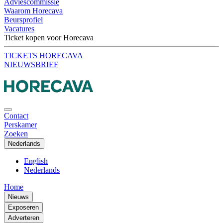
Adviescommissie
Waarom Horecava
Beursprofiel
Vacatures
Ticket kopen voor Horecava
TICKETS HORECAVA
NIEUWSBRIEF
Contact
Perskamer
Zoeken
Nederlands
English
Nederlands
Home
Nieuws
Exposeren
Adverteren