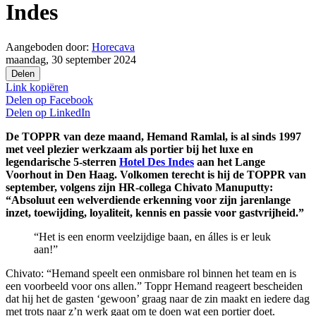
Indes
Aangeboden door:
Horecava
maandag, 30 september 2024
Delen
Link kopiëren
Delen op
Facebook
Delen op
LinkedIn
De TOPPR van deze maand, Hemand Ramlal, is al sinds 1997
met veel plezier werkzaam als portier bij het luxe en
legendarische 5-sterren
Hotel Des Indes
aan het Lange
Voorhout in Den Haag. Volkomen terecht is hij de TOPPR van
september, volgens zijn HR-collega Chivato Manuputty:
“Absoluut een welverdiende erkenning voor zijn jarenlange
inzet, toewijding, loyaliteit, kennis en passie voor gastvrijheid.”
“Het is een enorm veelzijdige baan, en álles is er leuk
aan!”
Chivato: “Hemand speelt een onmisbare rol binnen het team en is
een voorbeeld voor ons allen.” Toppr Hemand reageert bescheiden
dat hij het de gasten ‘gewoon’ graag naar de zin maakt en iedere dag
met trots naar z’n werk gaat om te doen wat een portier doet.