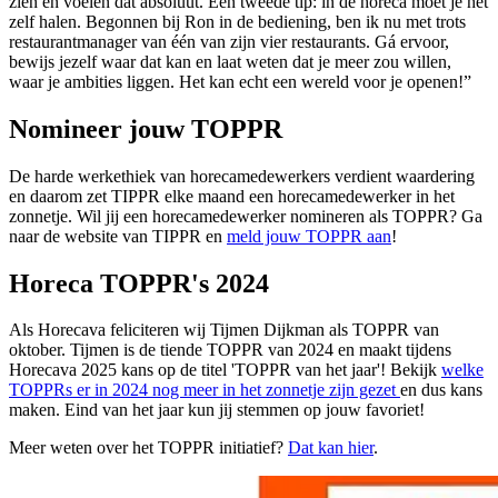
zien en voelen dat absoluut. Een tweede tip: in de horeca moet je het
zelf halen. Begonnen bij Ron in de bediening, ben ik nu met trots
restaurantmanager van één van zijn vier restaurants. Gá ervoor,
bewijs jezelf waar dat kan en laat weten dat je meer zou willen,
waar je ambities liggen. Het kan echt een wereld voor je openen!”
Nomineer jouw TOPPR
De harde werkethiek van horecamedewerkers verdient waardering
en daarom zet TIPPR elke maand een horecamedewerker in het
zonnetje. Wil jij een horecamedewerker nomineren als TOPPR? Ga
naar de website van TIPPR en
meld jouw TOPPR aan
!
Horeca TOPPR's 2024
Als Horecava feliciteren wij Tijmen Dijkman als TOPPR van
oktober. Tijmen is de tiende TOPPR van 2024 en maakt tijdens
Horecava 2025 kans op de titel 'TOPPR van het jaar'! Bekijk
welke
TOPPRs er in 2024 nog meer in het zonnetje zijn gezet
en dus kans
maken. Eind van het jaar kun jij stemmen op jouw favoriet!
Meer weten over het TOPPR initiatief?
Dat kan hier
.