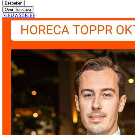
Bezoeken
Over Horecava
NIEUWSBRIEF