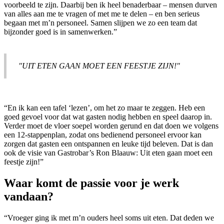
voorbeeld te zijn. Daarbij ben ik heel benaderbaar – mensen durven
van alles aan me te vragen of met me te delen – en ben serieus
begaan met m’n personeel. Samen slijpen we zo een team dat
bijzonder goed is in samenwerken.”
"UIT ETEN GAAN MOET EEN FEESTJE ZIJN!"
“En ik kan een tafel ‘lezen’, om het zo maar te zeggen. Heb een
goed gevoel voor dat wat gasten nodig hebben en speel daarop in.
Verder moet de vloer soepel worden gerund en dat doen we volgens
een 12-stappenplan, zodat ons bedienend personeel ervoor kan
zorgen dat gasten een ontspannen en leuke tijd beleven. Dat is dan
ook de visie van Gastrobar’s Ron Blaauw: Uit eten gaan moet een
feestje zijn!”
Waar komt de passie voor je werk
vandaan?
“Vroeger ging ik met m’n ouders heel soms uit eten. Dat deden we