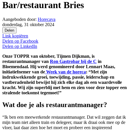
Bar/restaurant Bries
Aangeboden door:
Horecava
donderdag, 31 oktober 2024
Delen
Link kopiëren
Delen op
Facebook
Delen op
LinkedIn
Onze TOPPR van oktober, Tijmen Dijkman, is
restaurantmanager van
Ron Gastrobar bij de C
in
Bloemendaal. Hij werd genomineerd door Lennart Maas,
initiatiefnemer van de
Week van de horeca
: “Met zijn
indrukwekkende groei, toewijding, passie, leiderschap en
vastberadenheid bewijst hij zich elke dag als een waardevolle
kracht. Wij zijn superblij met hem en zien voor deze topper een
stralende toekomst tegemoet!”
Wat doe je als restaurantmanager?
“Ik ben een meewerkende restaurantmanager. Dat wil zeggen dat ik
mijn team niet alleen train en delegeer, maar ik draai ook mee op de
vloer, laat daar zien hoe het moet en probeer een inspirerend