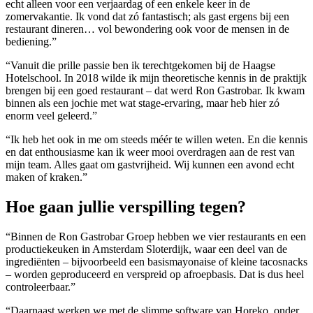
echt alleen voor een verjaardag of een enkele keer in de
zomervakantie. Ik vond dat zó fantastisch; als gast ergens bij een
restaurant dineren… vol bewondering ook voor de mensen in de
bediening.”
“Vanuit die prille passie ben ik terechtgekomen bij de Haagse
Hotelschool. In 2018 wilde ik mijn theoretische kennis in de praktijk
brengen bij een goed restaurant – dat werd Ron Gastrobar. Ik kwam
binnen als een jochie met wat stage-ervaring, maar heb hier zó
enorm veel geleerd.”
“Ik heb het ook in me om steeds méér te willen weten. En die kennis
en dat enthousiasme kan ik weer mooi overdragen aan de rest van
mijn team. Alles gaat om gastvrijheid. Wij kunnen een avond echt
maken of kraken.”
Hoe gaan jullie verspilling tegen?
“Binnen de Ron Gastrobar Groep hebben we vier restaurants en een
productiekeuken in Amsterdam Sloterdijk, waar een deel van de
ingrediënten – bijvoorbeeld een basismayonaise of kleine tacosnacks
– worden geproduceerd en verspreid op afroepbasis. Dat is dus heel
controleerbaar.”
“Daarnaast werken we met de slimme software van Horeko, onder