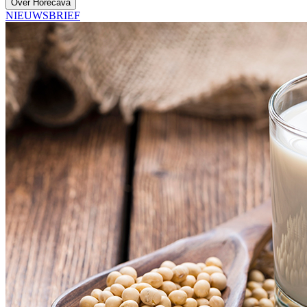
Over Horecava
NIEUWSBRIEF