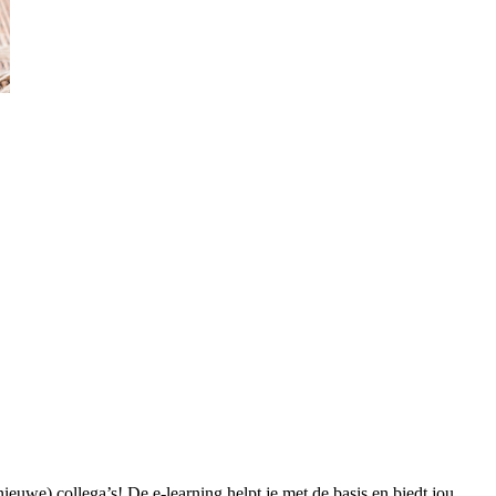
ieuwe) collega’s! De e-learning helpt je met de basis en biedt jou