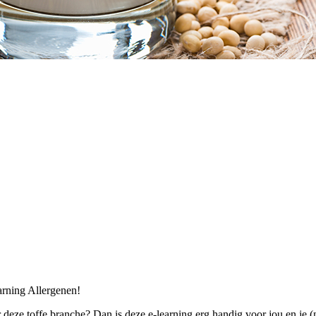
arning Allergenen!
deze toffe branche? Dan is deze e-learning erg handig voor jou en je (n