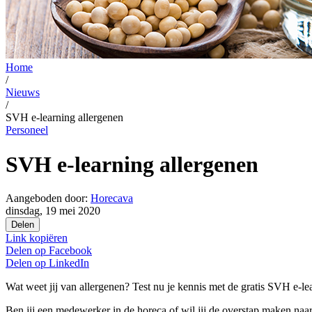
Home
/
Nieuws
/
SVH e-learning allergenen
Personeel
SVH e-learning allergenen
Aangeboden door:
Horecava
dinsdag, 19 mei 2020
Delen
Link kopiëren
Delen op
Facebook
Delen op
LinkedIn
Wat weet jij van allergenen? Test nu je kennis met de gratis SVH e-le
Ben jij een medewerker in de horeca of wil jij de overstap maken naar 