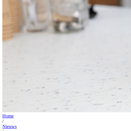
Home
/
Nieuws