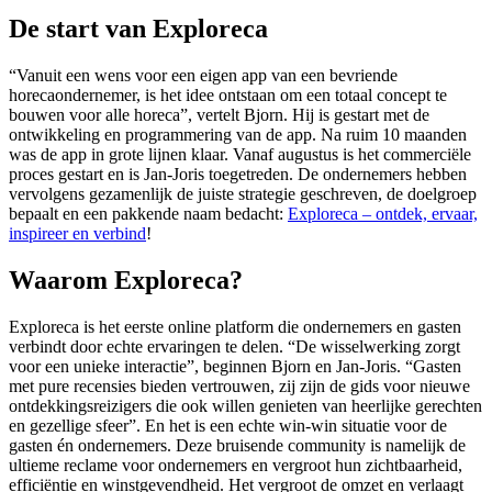
De start van Exploreca
“Vanuit een wens voor een eigen app van een bevriende
horecaondernemer, is het idee ontstaan om een totaal concept te
bouwen voor alle horeca”, vertelt Bjorn. Hij is gestart met de
ontwikkeling en programmering van de app. Na ruim 10 maanden
was de app in grote lijnen klaar. Vanaf augustus is het commerciële
proces gestart en is Jan-Joris toegetreden. De ondernemers hebben
vervolgens gezamenlijk de juiste strategie geschreven, de doelgroep
bepaalt en een pakkende naam bedacht:
Exploreca – ontdek, ervaar,
inspireer en verbind
!
Waarom Exploreca?
Exploreca is het eerste online platform die ondernemers en gasten
verbindt door echte ervaringen te delen. “De wisselwerking zorgt
voor een unieke interactie”, beginnen Bjorn en Jan-Joris. “Gasten
met pure recensies bieden vertrouwen, zij zijn de gids voor nieuwe
ontdekkingsreizigers die ook willen genieten van heerlijke gerechten
en gezellige sfeer”. En het is een echte win-win situatie voor de
gasten én ondernemers. Deze bruisende community is namelijk de
ultieme reclame voor ondernemers en vergroot hun zichtbaarheid,
efficiëntie en winstgevendheid. Het vergroot de omzet en verlaagt