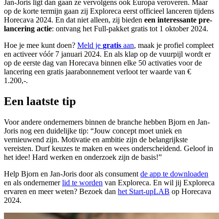
Jan-Joris ligt dan gaan ze vervolgens ook Europa veroveren. Maar
op de korte termijn gaan zij Exploreca eerst officieel lanceren tijdens
Horecava 2024. En dat niet alleen, zij bieden
een interessante pre-
lancering actie
: ontvang het Full-pakket gratis tot 1 oktober 2024.
Hoe je mee kunt doen?
Meld je
gratis
aan
, maak je profiel compleet
en activeer vóór 7 januari 2024. En als klap op de vuurpijl wordt er
op de eerste dag van Horecava binnen elke 50 activaties voor de
lancering een gratis jaarabonnement verloot ter waarde van €
1.200,-.
Een laatste tip
Voor andere ondernemers binnen de branche hebben Bjorn en Jan-
Joris nog een duidelijke tip: “Jouw concept moet uniek en
vernieuwend zijn. Motivatie en ambitie zijn de belangrijkste
vereisten. Durf keuzes te maken en wees onderscheidend. Geloof in
het idee! Hard werken en onderzoek zijn de basis!”
Help Bjorn en Jan-Joris door als consument
de app te downloaden
en als ondernemer
lid te worden
van Exploreca. En wil jij Exploreca
ervaren en meer weten? Bezoek dan
het Start-upLAB
op Horecava
2024.