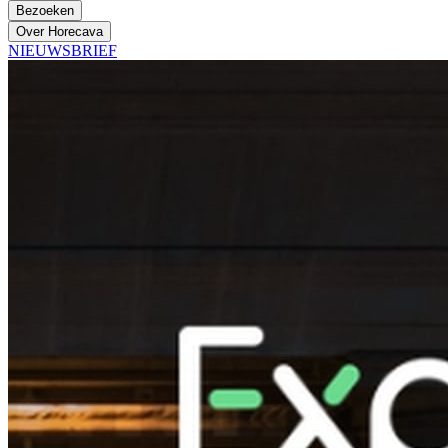
Bezoeken
Over Horecava
NIEUWSBRIEF