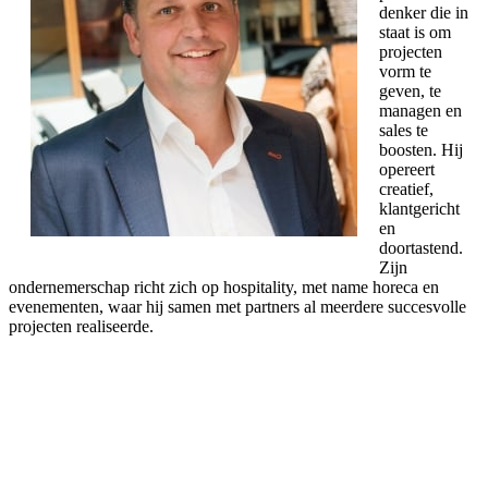
denker die in
staat is om
projecten
vorm te
geven, te
managen en
sales te
boosten. Hij
opereert
creatief,
klantgericht
en
doortastend.
Zijn
ondernemerschap richt zich op hospitality, met name horeca en
evenementen, waar hij samen met partners al meerdere succesvolle
projecten realiseerde.