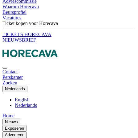
Adviescommissie
Waarom Horecava
Beursprofiel
Vacatures
Ticket kopen voor Horecava
TICKETS HORECAVA
NIEUWSBRIEF
Contact
Perskamer
Zoeken
Nederlands
English
Nederlands
Home
Nieuws
Exposeren
Adverteren