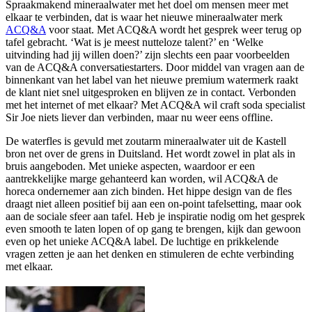
Spraakmakend mineraalwater met het doel om mensen meer met
elkaar te verbinden, dat is waar het nieuwe mineraalwater merk
ACQ&A
voor staat. Met ACQ&A wordt het gesprek weer terug op
tafel gebracht. ‘Wat is je meest nutteloze talent?’ en ‘Welke
uitvinding had jij willen doen?’ zijn slechts een paar voorbeelden
van de ACQ&A conversatiestarters. Door middel van vragen aan de
binnenkant van het label van het nieuwe premium watermerk raakt
de klant niet snel uitgesproken en blijven ze in contact. Verbonden
met het internet of met elkaar? Met ACQ&A wil craft soda specialist
Sir Joe niets liever dan verbinden, maar nu weer eens offline.
De waterfles is gevuld met zoutarm mineraalwater uit de Kastell
bron net over de grens in Duitsland. Het wordt zowel in plat als in
bruis aangeboden. Met unieke aspecten, waardoor er een
aantrekkelijke marge gehanteerd kan worden, wil ACQ&A de
horeca ondernemer aan zich binden. Het hippe design van de fles
draagt niet alleen positief bij aan een on-point tafelsetting, maar ook
aan de sociale sfeer aan tafel. Heb je inspiratie nodig om het gesprek
even smooth te laten lopen of op gang te brengen, kijk dan gewoon
even op het unieke ACQ&A label. De luchtige en prikkelende
vragen zetten je aan het denken en stimuleren de echte verbinding
met elkaar.