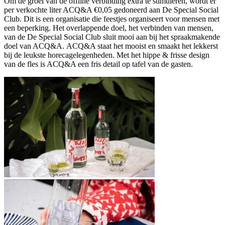
Om de groei van de offline verbinding extra te stimuleren, wordt er
per verkochte liter ACQ&A €0,05 gedoneerd aan De Special Social
Club. Dit is een organisatie die feestjes organiseert voor mensen met
een beperking. Het overlappende doel, het verbinden van mensen,
van de De Special Social Club sluit mooi aan bij het spraakmakende
doel van ACQ&A. ACQ&A staat het mooist en smaakt het lekkerst
bij de leukste horecagelegenheden. Met het hippe & frisse design
van de fles is ACQ&A een fris detail op tafel van de gasten.