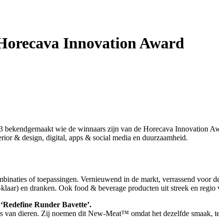
 Horecava Innovation Award
23 bekendgemaakt wie de winnaars zijn van de Horecava Innovation Awar
erior & design, digital, apps & social media en duurzaamheid.
naties of toepassingen. Vernieuwend in de markt, verrassend voor de 
-klaar) en dranken. Ook food & beverage producten uit streek en regio 
 ‘Redefine Runder Bavette’.
s van dieren. Zij noemen dit New-Meat™ omdat het dezelfde smaak, text