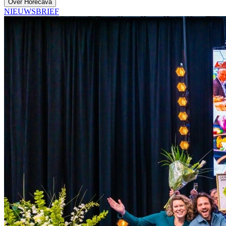
Over Horecava
NIEUWSBRIEF