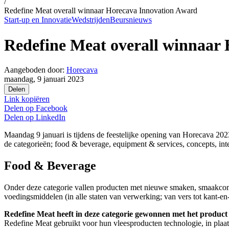
/
Redefine Meat overall winnaar Horecava Innovation Award
Start-up en Innovatie
Wedstrijden
Beursnieuws
Redefine Meat overall winnaar
Aangeboden door:
Horecava
maandag, 9 januari 2023
Delen
Link kopiëren
Delen op
Facebook
Delen op
LinkedIn
Maandag 9 januari is tijdens de feestelijke opening van Horecava 20
de categorieën; food & beverage, equipment & services, concepts, int
Food & Beverage
Onder deze categorie vallen producten met nieuwe smaken, smaakcombi
voedingsmiddelen (in alle staten van verwerking; van vers tot kant-en
Redefine Meat heeft in deze categorie gewonnen met het product
Redefine Meat gebruikt voor hun vleesproducten technologie, in plaat