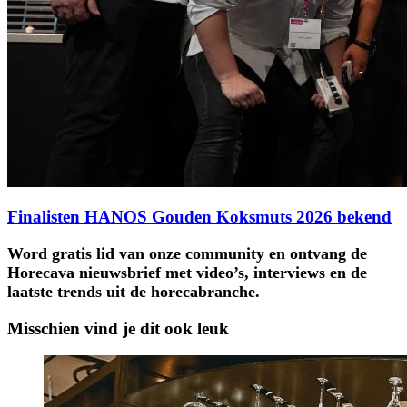
Finalisten HANOS Gouden Koksmuts 2026 bekend
Word gratis lid van onze community en ontvang de
Horecava nieuwsbrief met video’s, interviews en de
laatste trends uit de horecabranche.
Misschien vind je dit ook leuk