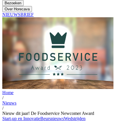
Bezoeken
Over Horecava
NIEUWSBRIEF
Home
/
Nieuws
/
Nieuw dit jaar! De Foodservice Newcomer Award
Start-up en Innovatie
Beursnieuws
Wedstrijden