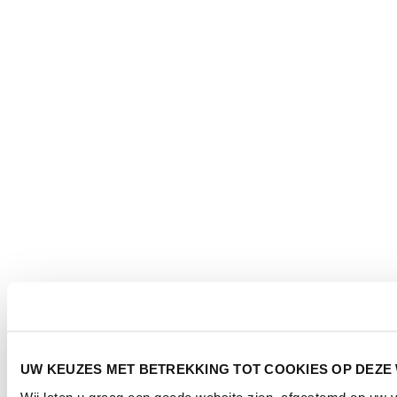
UW KEUZES MET BETREKKING TOT COOKIES OP DEZE
Wij laten u graag een goede website zien, afgestemd op uw 