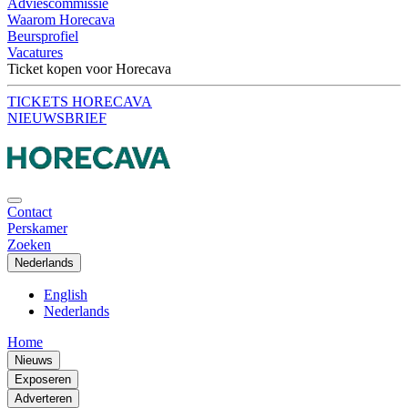
Adviescommissie
Waarom Horecava
Beursprofiel
Vacatures
Ticket kopen voor Horecava
TICKETS HORECAVA
NIEUWSBRIEF
Contact
Perskamer
Zoeken
Nederlands
English
Nederlands
Home
Nieuws
Exposeren
Adverteren