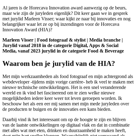
Al jaren is de Horecava Innovation award aanwezig op de beurs,
maar wie zijn de juryleden eigenlijk? Dit keer gaan we in gesprek
met jurylid Marleen Visser; waar kijkt ze naar bij innovaties en nog
belangrijker waar let ze op bij inzendingen voor de Horecava
Innovation Award (HIA)?
Marleen Visser | Food fotograaf & stylist | Media branche |
Jurylid vanaf 2018 in de categorie Digital, Apps & Social
Media, vanaf 2023 jurylid in de categorie Food & Beverage
Waarom ben je jurylid van de HIA?
Met mijn werkzaamheden als food fotograaf en mijn achtergrond als
webdeveloper -tijdens mijn vorige carrière- heb ik veel te maken met
nieuwe technische ontwikkelingen. Het is een snel veranderende
wereld en ik vind het fascinerend om te zien welke nieuwe
mogelijkheden iedere keer weer tot leven geroepen worden. Ik
beschouw het als een eer mij samen met mijn mede juryleden over
de producten te buigen en de innovaties een kans bieden.
Daarbij vind ik het interessant om op de hoogte te zijn en blijven
van de laatste ontwikkelingen op digitaal vlak en dat in combinatie
met alles wat met eten, drinken en duurzaamheid te maken heeft,
doet mijn hart sneller kloppen. Waarschijnlijk niet verrassend als