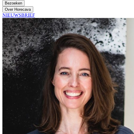
Bezoeken
Over Horecava
NIEUWSBRIEF