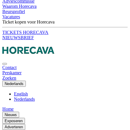
Adviescommissie
Waarom Horecava
Beursprofiel
Vacatures
Ticket kopen voor Horecava
TICKETS HORECAVA
NIEUWSBRIEF
Contact
Perskamer
Zoeken
Nederlands
English
Nederlands
Home
Nieuws
Exposeren
Adverteren