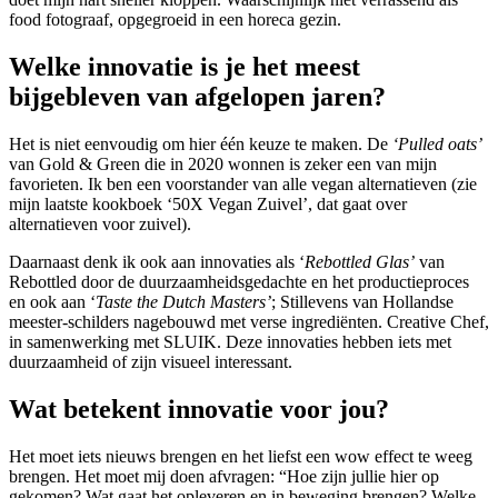
food fotograaf, opgegroeid in een horeca gezin.
Welke innovatie is je het meest
bijgebleven van afgelopen jaren?
Het is niet eenvoudig om hier één keuze te maken. De
‘Pulled oats’
van Gold & Green die in 2020 wonnen is zeker een van mijn
favorieten. Ik ben een voorstander van alle vegan alternatieven (zie
mijn laatste kookboek ‘50X Vegan Zuivel’, dat gaat over
alternatieven voor zuivel).
Daarnaast denk ik ook aan innovaties als ‘
Rebottled Glas’
van
Rebottled door de duurzaamheidsgedachte en het productieproces
en ook aan ‘
Taste the Dutch Masters’
; Stillevens van Hollandse
meester-schilders nagebouwd met verse ingrediënten. Creative Chef,
in samenwerking met SLUIK. Deze innovaties hebben iets met
duurzaamheid of zijn visueel interessant.
Wat betekent innovatie voor jou?
Het moet iets nieuws brengen en het liefst een wow effect te weeg
brengen. Het moet mij doen afvragen: “Hoe zijn jullie hier op
gekomen? Wat gaat het opleveren en in beweging brengen? Welke