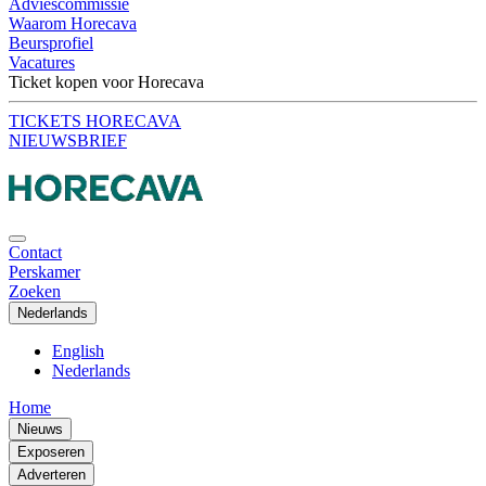
Adviescommissie
Waarom Horecava
Beursprofiel
Vacatures
Ticket kopen voor Horecava
TICKETS HORECAVA
NIEUWSBRIEF
Contact
Perskamer
Zoeken
Nederlands
English
Nederlands
Home
Nieuws
Exposeren
Adverteren