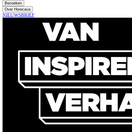
Bezoeken
Over Horecava
NIEUWSBRIEF