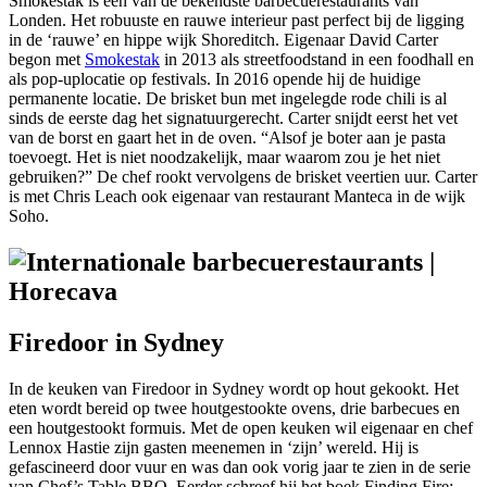
Smokestak is een van de bekendste barbecuerestaurants van
Londen. Het robuuste en rauwe interieur past perfect bij de ligging
in de ‘rauwe’ en hippe wijk Shoreditch. Eigenaar David Carter
begon met
Smokestak
in 2013 als streetfoodstand in een foodhall en
als pop-uplocatie op festivals. In 2016 opende hij de huidige
permanente locatie. De brisket bun met ingelegde rode chili is al
sinds de eerste dag het signatuurgerecht. Carter snijdt eerst het vet
van de borst en gaart het in de oven. “Alsof je boter aan je pasta
toevoegt. Het is niet noodzakelijk, maar waarom zou je het niet
gebruiken?” De chef rookt vervolgens de brisket veertien uur. Carter
is met Chris Leach ook eigenaar van restaurant Manteca in de wijk
Soho.
Firedoor in Sydney
In de keuken van Firedoor in Sydney wordt op hout gekookt. Het
eten wordt bereid op twee houtgestookte ovens, drie barbecues en
een houtgestookt formuis. Met de open keuken wil eigenaar en chef
Lennox Hastie zijn gasten meenemen in ‘zijn’ wereld. Hij is
gefascineerd door vuur en was dan ook vorig jaar te zien in de serie
van Chef’s Table BBQ. Eerder schreef hij het boek Finding Fire: