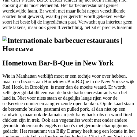
cooking at its most elemental. Het barbecuerestaurant geniet
wereldwijde faam. Er wordt met maar liefst negen verschillende
soorten hout gewerkt, waarbij per gerecht wordt gekeken welke
soort het beste bij de ingrediënten past. Verwacht qua interieur geen
witte lakens, maar ook geen tl-verlichting, het zit er precies tussenin.
Hometown Bar-B-Que in New York
Wie in Manhattan verblijft moet er een tochtje voor over hebben,
maar een bezoek aan Hometown-Bar-B-Que in de New Yorkse wijk
Red Hook, in Brooklyn, is meer dan de moeite waard. Er wordt
zelfs gezegd dat dit een van de beste barbecuerestaurants van het
land is. Niet voor niets staan er dagelijks lange rijen voor de
selfservice counter en aangrenzende open keuken. Op de kaart staan
de beroemde brisket, pastrami en pulled pork, al dan niet op een
sandwich, maar ook de Jamaican jerk baby back ribs en wood fired
chicken zijn in trek. Ook aan vegetariërs wordt met onder andere
gerookte bloemkoolvleugels en taco’s met gerookte champignons
gedacht. Het restaurant van Billy Durney heeft nog een locatie in het
kantoren-, winkel- en foodcomplex Industry City in New York en in