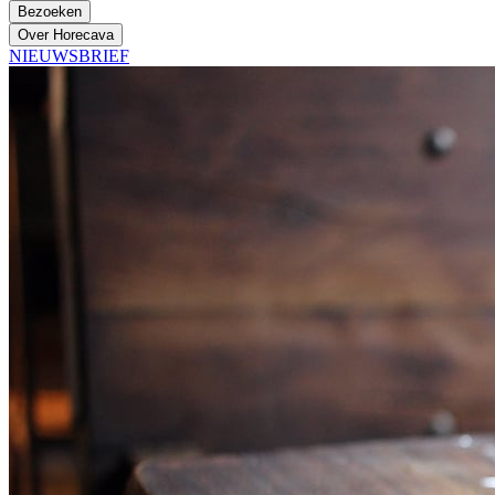
Bezoeken
Over Horecava
NIEUWSBRIEF