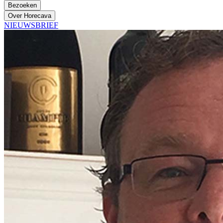
Bezoeken
Over Horecava
NIEUWSBRIEF