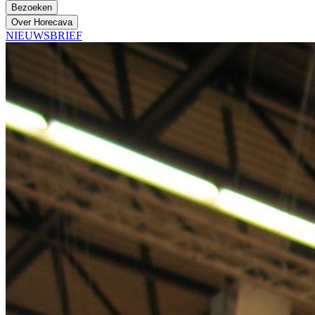
Bezoeken
Over Horecava
NIEUWSBRIEF