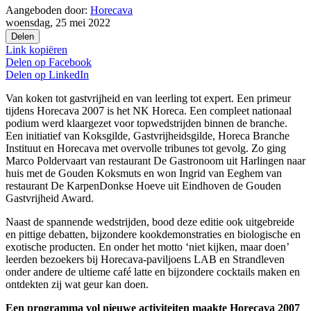
Aangeboden door:
Horecava
woensdag, 25 mei 2022
Delen
Link kopiëren
Delen op
Facebook
Delen op
LinkedIn
Van koken tot gastvrijheid en van leerling tot expert. Een primeur
tijdens Horecava 2007 is het NK Horeca. Een compleet nationaal
podium werd klaargezet voor topwedstrijden binnen de branche.
Een initiatief van Koksgilde, Gastvrijheidsgilde, Horeca Branche
Instituut en Horecava met overvolle tribunes tot gevolg. Zo ging
Marco Poldervaart van restaurant De Gastronoom uit Harlingen naar
huis met de Gouden Koksmuts en won Ingrid van Eeghem van
restaurant De KarpenDonkse Hoeve uit Eindhoven de Gouden
Gastvrijheid Award.
Naast de spannende wedstrijden, bood deze editie ook uitgebreide
en pittige debatten, bijzondere kookdemonstraties en biologische en
exotische producten. En onder het motto ‘niet kijken, maar doen’
leerden bezoekers bij Horecava-paviljoens LAB en Strandleven
onder andere de ultieme café latte en bijzondere cocktails maken en
ontdekten zij wat geur kan doen.
Een programma vol nieuwe activiteiten maakte Horecava 2007