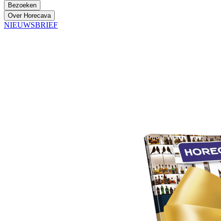
Bezoeken
Over Horecava
NIEUWSBRIEF