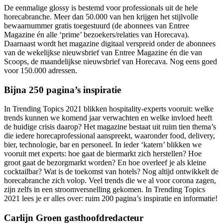
De eenmalige glossy is bestemd voor professionals uit de hele
horecabranche. Meer dan 50.000 van hen krijgen het stijlvolle
bewaarnummer gratis toegestuurd (de abonnees van Entree
Magazine én alle ‘prime’ bezoekers/relaties van Horecava).
Daarnaast wordt het magazine digitaal verspreid onder de abonnees
van de wekelijkse nieuwsbrief van Entree Magazine én die van
Scoops, de maandelijkse nieuwsbrief van Horecava. Nog eens goed
voor 150.000 adressen.
Bijna 250 pagina’s inspiratie
In Trending Topics 2021 blikken hospitality-experts vooruit: welke
trends kunnen we komend jaar verwachten en welke invloed heeft
de huidige crisis daarop? Het magazine bestaat uit ruim tien thema’s
die iedere horecaprofessional aanspreekt, waaronder food, delivery,
bier, technologie, bar en personeel. In ieder ‘katern’ blikken we
vooruit met experts: hoe gaat de biermarkt zich herstellen? Hoe
groot gaat de bezorgmarkt worden? En hoe overleef je als kleine
cocktailbar? Wat is de toekomst van hotels? Nog altijd ontwikkelt de
horecabranche zich volop. Veel trends die we al voor corona zagen,
zijn zelfs in een stroomversnelling gekomen. In Trending Topics
2021 lees je er alles over: ruim 200 pagina’s inspiratie en informatie!
Carlijn Groen gasthoofdredacteur