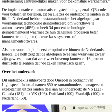
onderneming aantrekkelijker maken voor toekomstige werknemers.”
De implementatie van automatiseringstechnologie, zoals QR-codes
voor betalen en bestellen, zit bij alle zes de onderzochte landen in de
lift. In Nederland hebben restauranthouders het afgelopen jaar
voornamelijk technologie geïntroduceerd om workflows te
automatiseren (48%) en heeft 34 procent technologie
geïmplementeerd waarmee ze hun dagelijkse processen beter
kunnen stroomlijnen (nieuwe kassasysteem- of
managementsoftware).
Als men vooruit kijkt, heerst er optimisme binnen de Nederlandse
horeca. De helft zegt dat de afgelopen twee jaar weliswaar zwaar
zijn geweest, maar dat ze er weer bovenop komen en 16 procent
durft zelfs te zeggen dat “de zaken fantastisch gaan”.
Over het onderzoek
Dit onderzoek is uitgevoerd door Onepoll in opdracht van
Lightspeed. In totaal namen 850 restauranthouders, managers en
exploitanten uit zes landen deel aan het onderzoek: de VS (223),
Canada (181), het VK (196), Duitsland (100), Frankrijk (100) en
Nederland (50).