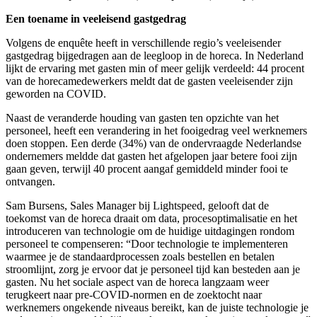
Een toename in veeleisend gastgedrag
Volgens de enquête heeft in verschillende regio’s veeleisender
gastgedrag bijgedragen aan de leegloop in de horeca. In Nederland
lijkt de ervaring met gasten min of meer gelijk verdeeld: 44 procent
van de horecamedewerkers meldt dat de gasten veeleisender zijn
geworden na COVID.
Naast de veranderde houding van gasten ten opzichte van het
personeel, heeft een verandering in het fooigedrag veel werknemers
doen stoppen. Een derde (34%) van de ondervraagde Nederlandse
ondernemers meldde dat gasten het afgelopen jaar betere fooi zijn
gaan geven, terwijl 40 procent aangaf gemiddeld minder fooi te
ontvangen.
Sam Bursens, Sales Manager bij Lightspeed, gelooft dat de
toekomst van de horeca draait om data, procesoptimalisatie en het
introduceren van technologie om de huidige uitdagingen rondom
personeel te compenseren: “Door technologie te implementeren
waarmee je de standaardprocessen zoals bestellen en betalen
stroomlijnt, zorg je ervoor dat je personeel tijd kan besteden aan je
gasten. Nu het sociale aspect van de horeca langzaam weer
terugkeert naar pre-COVID-normen en de zoektocht naar
werknemers ongekende niveaus bereikt, kan de juiste technologie je