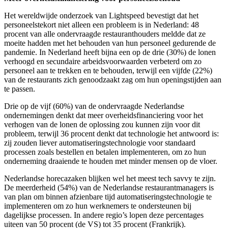
Het wereldwijde onderzoek van Lightspeed bevestigt dat het
personeelstekort niet alleen een probleem is in Nederland: 48
procent van alle ondervraagde restauranthouders meldde dat ze
moeite hadden met het behouden van hun personeel gedurende de
pandemie. In Nederland heeft bijna een op de drie (30%) de lonen
verhoogd en secundaire arbeidsvoorwaarden verbeterd om zo
personeel aan te trekken en te behouden, terwijl een vijfde (22%)
van de restaurants zich genoodzaakt zag om hun openingstijden aan
te passen.
Drie op de vijf (60%) van de ondervraagde Nederlandse
ondernemingen denkt dat meer overheidsfinanciering voor het
verhogen van de lonen de oplossing zou kunnen zijn voor dit
probleem, terwijl 36 procent denkt dat technologie het antwoord is:
zij zouden liever automatiseringstechnologie voor standaard
processen zoals bestellen en betalen implementeren, om zo hun
onderneming draaiende te houden met minder mensen op de vloer.
Nederlandse horecazaken blijken wel het meest tech savvy te zijn.
De meerderheid (54%) van de Nederlandse restaurantmanagers is
van plan om binnen afzienbare tijd automatiseringstechnologie te
implementeren om zo hun werknemers te ondersteunen bij
dagelijkse processen. In andere regio’s lopen deze percentages
uiteen van 50 procent (de VS) tot 35 procent (Frankrijk).