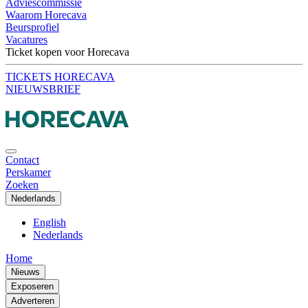
Adviescommissie
Waarom Horecava
Beursprofiel
Vacatures
Ticket kopen voor Horecava
TICKETS HORECAVA
NIEUWSBRIEF
Contact
Perskamer
Zoeken
Nederlands
English
Nederlands
Home
Nieuws
Exposeren
Adverteren