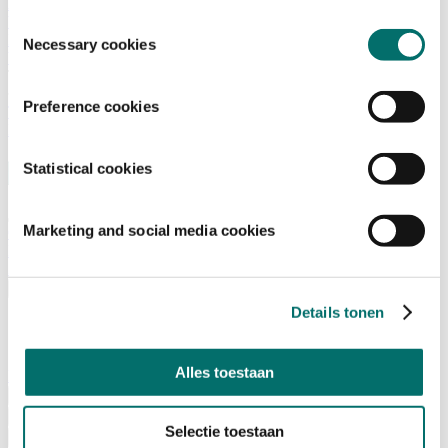
Adviescommissie
Waarom Horecava
Toestemmingsselectie
Beursprofiel
Necessary cookies
Vacatures
Ticket kopen voor Horecava
Preference cookies
TICKETS HORECAVA
NIEUWSBRIEF
Statistical cookies
Marketing and social media cookies
Contact
Perskamer
Zoeken
Nederlands
Details tonen
English
Nederlands
Alles toestaan
Home
Nieuws
Exposeren
Selectie toestaan
Adverteren