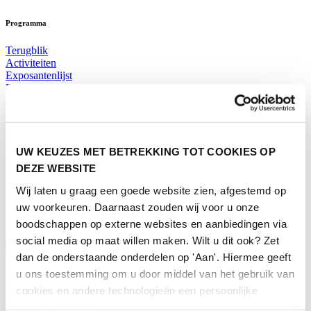
Programma
Terugblik
Activiteiten
Exposantenlijst
Plattegrond
Programma
Bezoekersinformatie
UW KEUZES MET BETREKKING TOT COOKIES OP
Tickets
DEZE WEBSITE
Bezoekersinformatie
Bereikbaarheid Horecava
Wij laten u graag een goede website zien, afgestemd op
Veelgestelde Vragen
Ticket kopen voor Horecava
uw voorkeuren. Daarnaast zouden wij voor u onze
boodschappen op externe websites en aanbiedingen via
TICKETS HORECAVA
social media op maat willen maken. Wilt u dit ook? Zet
Over Horecava
dan de onderstaande onderdelen op 'Aan'. Hiermee geeft
u ons toestemming om u door middel van het gebruik van
Over Horecava
cookies en andere technologieën een persoonlijke
Contact
ervaring te bieden.