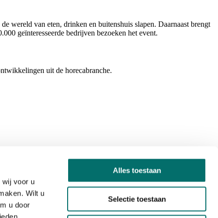
 de wereld van eten, drinken en buitenshuis slapen. Daarnaast brengt
0.000 geïnteresseerde bedrijven bezoeken het event.
ontwikkelingen uit de horecabranche.
Alles toestaan
wij voor u
maken. Wilt u
Selectie toestaan
om u door
ieden.