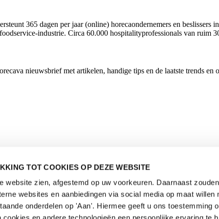
rsteunt 365 dagen per jaar (online) horecaondernemers en beslissers in
foodservice-industrie. Circa 60.000 hospitalityprofessionals van ruim 3
cava nieuwsbrief met artikelen, handige tips en de laatste trends en 
KKING TOT COOKIES OP DEZE WEBSITE
de website zien, afgestemd op uw voorkeuren. Daarnaast zouden 
rne websites en aanbiedingen via social media op maat willen 
staande onderdelen op 'Aan'. Hiermee geeft u ons toestemming 
 cookies en andere technologieën een persoonlijke ervaring te b