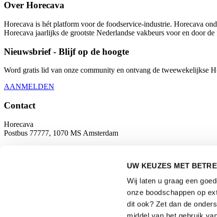
Over Horecava
Horecava is hét platform voor de foodservice-industrie. Horecava onde
Horecava jaarlijks de grootste Nederlandse vakbeurs voor en door de 
Nieuwsbrief - Blijf op de hoogte
Word gratis lid van onze community en ontvang de tweewekelijkse Hore
AANMELDEN
Contact
Horecava
Postbus 77777, 1070 MS Amsterdam
Europaplein 24, 1078 GZ Amsterdam
UW KEUZES MET BETRE
horecava@rai.nl
Wij laten u graag een goe
Georganiseerd door
onze boodschappen op exte
dit ook? Zet dan de onder
middel van het gebruik van