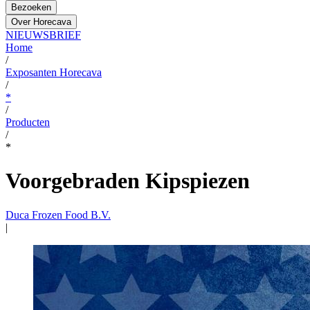
Bezoeken
Over Horecava
NIEUWSBRIEF
Home
/
Exposanten Horecava
/
*
/
Producten
/
*
Voorgebraden Kipspiezen
Duca Frozen Food B.V.
|