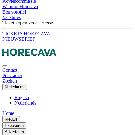
Adviescommissie
Waarom Horecava
Beursprofiel
Vacatures
Ticket kopen voor Horecava
TICKETS HORECAVA
NIEUWSBRIEF
Contact
Perskamer
Zoeken
Nederlands
English
Nederlands
Home
Nieuws
Exposeren
Adverteren