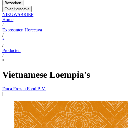
Bezoeken
Over Horecava
NIEUWSBRIEF
Home
/
Exposanten Horecava
/
*
/
Producten
/
*
Vietnamese Loempia's
Duca Frozen Food B.V.
|