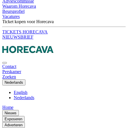
Adviescommissie
Waarom Horecava
Beursprofiel
Vacatures
Ticket kopen voor Horecava
TICKETS HORECAVA
NIEUWSBRIEF
Contact
Perskamer
Zoeken
Nederlands
English
Nederlands
Home
Nieuws
Exposeren
Adverteren