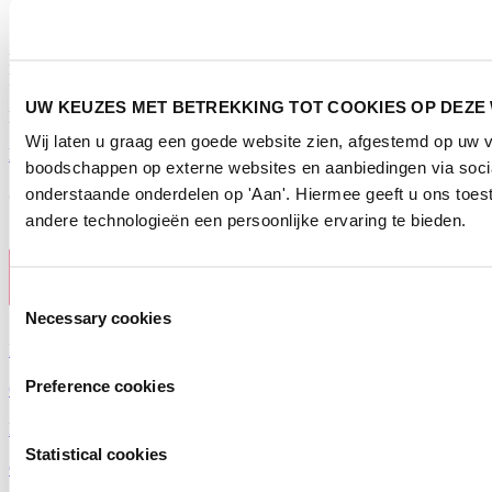
Contact
Horecava
Postbus 77777, 1070 MS Amsterdam
UW KEUZES MET BETREKKING TOT COOKIES OP DEZE
Europaplein 24, 1078 GZ Amsterdam
Wij laten u graag een goede website zien, afgestemd op uw 
horecava@rai.nl
boodschappen op externe websites en aanbiedingen via socia
onderstaande onderdelen op 'Aan'. Hiermee geeft u ons toe
Georganiseerd door
andere technologieën een persoonlijke ervaring te bieden.
Toestemmingsselectie
Necessary cookies
Privacyverklaring
|
Preference cookies
Gebruiksvoorwaarden
|
Exposanten waarschuwing
|
Statistical cookies
Cookieverklaring
2026
© Copyright