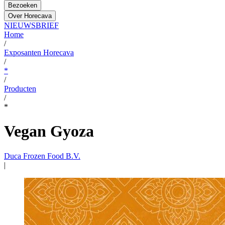
Bezoeken
Over Horecava
NIEUWSBRIEF
Home
/
Exposanten Horecava
/
*
/
Producten
/
*
Vegan Gyoza
Duca Frozen Food B.V.
|