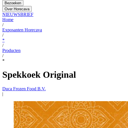
Bezoeken
Over Horecava
NIEUWSBRIEF
Home
/
Exposanten Horecava
/
*
/
Producten
/
*
Spekkoek Original
Duca Frozen Food B.V.
|