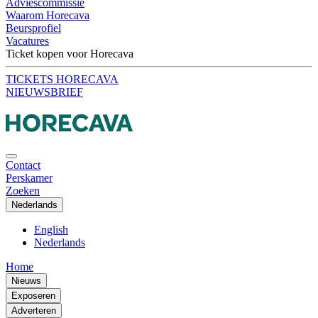
Adviescommissie
Waarom Horecava
Beursprofiel
Vacatures
Ticket kopen voor Horecava
TICKETS HORECAVA
NIEUWSBRIEF
Contact
Perskamer
Zoeken
Nederlands
English
Nederlands
Home
Nieuws
Exposeren
Adverteren