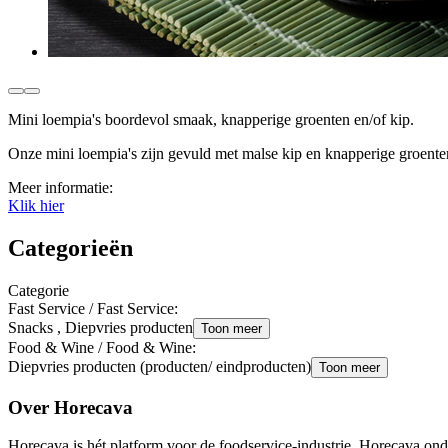
Mini loempia's boordevol smaak, knapperige groenten en/of kip.
Onze mini loempia's zijn gevuld met malse kip en knapperige groente
Meer informatie:
Klik hier
Categorieën
Categorie
Fast Service / Fast Service
:
Snacks , Diepvries producten
Toon meer
Food & Wine / Food & Wine
:
Diepvries producten (producten/ eindproducten)
Toon meer
Over Horecava
Horecava is hét platform voor de foodservice-industrie. Horecava onde