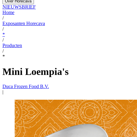
Over Horecava
NIEUWSBRIEF
Home
/
Exposanten Horecava
/
*
/
Producten
/
*
Mini Loempia's
Duca Frozen Food B.V.
|