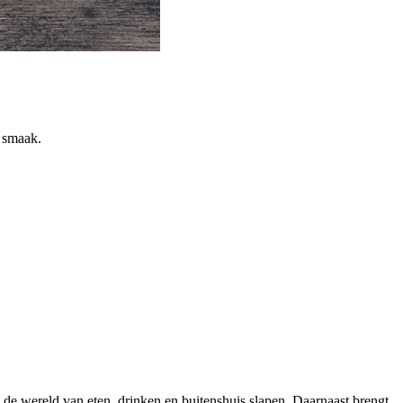
n smaak.
 de wereld van eten, drinken en buitenshuis slapen. Daarnaast brengt