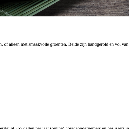
n, of alleen met smaakvolle groenten. Beide zijn handgerold en vol va
rsteunt 365 dagen per jaar (online) horecaondernemers en beslissers in