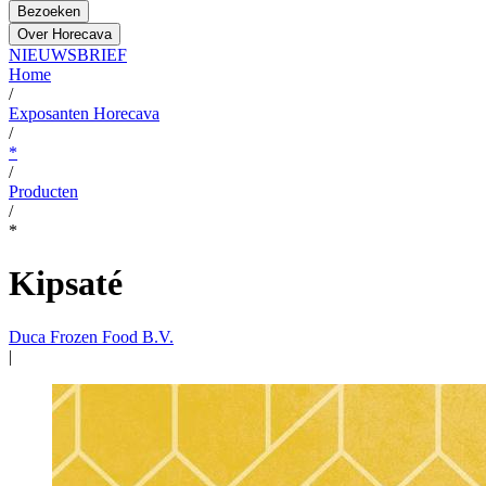
Bezoeken
Over Horecava
NIEUWSBRIEF
Home
/
Exposanten Horecava
/
*
/
Producten
/
*
Kipsaté
Duca Frozen Food B.V.
|