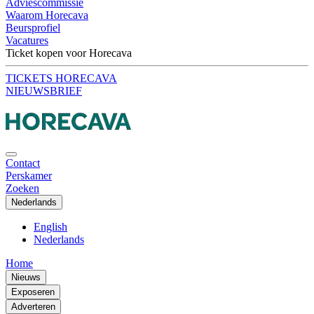
Adviescommissie
Waarom Horecava
Beursprofiel
Vacatures
Ticket kopen voor Horecava
TICKETS HORECAVA
NIEUWSBRIEF
Contact
Perskamer
Zoeken
Nederlands
English
Nederlands
Home
Nieuws
Exposeren
Adverteren