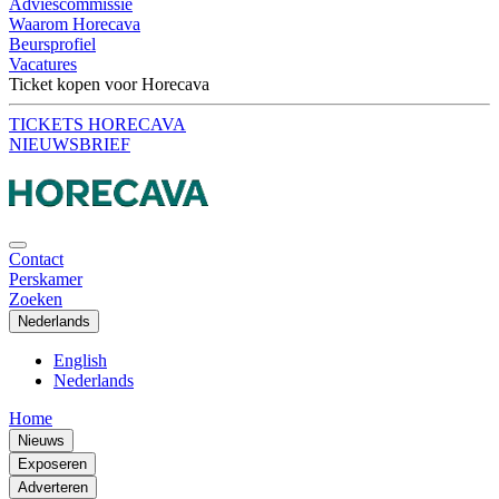
Adviescommissie
Waarom Horecava
Beursprofiel
Vacatures
Ticket kopen voor Horecava
TICKETS HORECAVA
NIEUWSBRIEF
Contact
Perskamer
Zoeken
Nederlands
English
Nederlands
Home
Nieuws
Exposeren
Adverteren