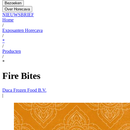
Bezoeken
Over Horecava
NIEUWSBRIEF
Home
/
Exposanten Horecava
/
*
/
Producten
/
*
Fire Bites
Duca Frozen Food B.V.
|