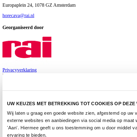
Europaplein 24, 1078 GZ Amsterdam
horecava@rai.nl
Georganiseerd door
Privacyverklaring
|
Gebruiksvoorwaarden
|
Exposanten waarschuwing
|
Cookieverklaring
UW KEUZES MET BETREKKING TOT COOKIES OP DEZE
2026
© Copyright
Wij laten u graag een goede website zien, afgestemd op uw
externe websites en aanbiedingen via social media op maat w
'Aan'. Hiermee geeft u ons toestemming om u door middel va
ervaring te bieden.