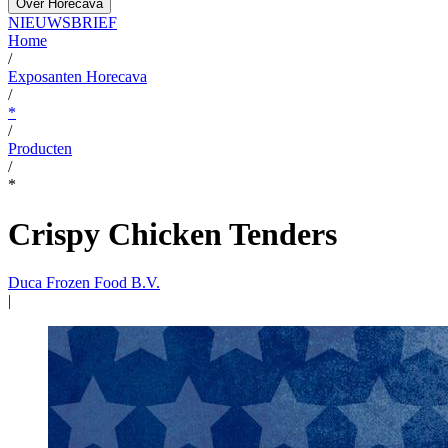
Over Horecava
NIEUWSBRIEF
Home
/
Exposanten Horecava
/
*
/
Producten
/
*
Crispy Chicken Tenders
Duca Frozen Food B.V.
|