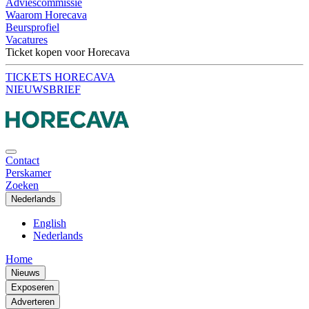
Adviescommissie
Waarom Horecava
Beursprofiel
Vacatures
Ticket kopen voor Horecava
TICKETS HORECAVA
NIEUWSBRIEF
Contact
Perskamer
Zoeken
Nederlands
English
Nederlands
Home
Nieuws
Exposeren
Adverteren