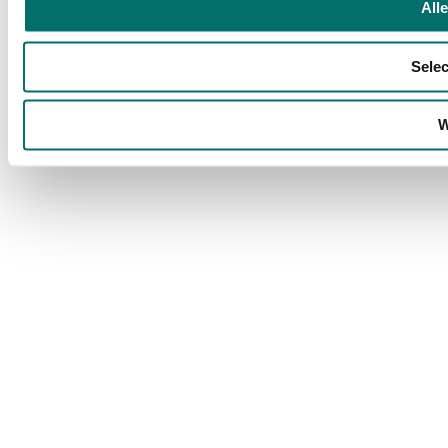
All
Selec
W