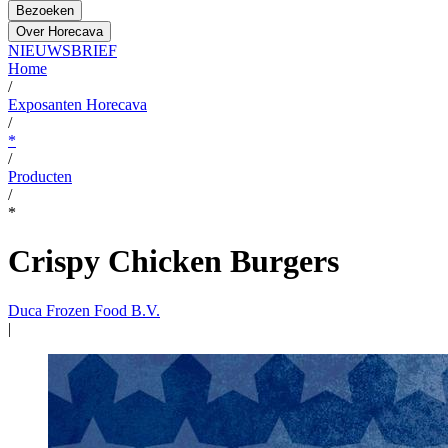
Bezoeken
Over Horecava
NIEUWSBRIEF
Home
/
Exposanten Horecava
/
*
/
Producten
/
*
Crispy Chicken Burgers
Duca Frozen Food B.V.
|