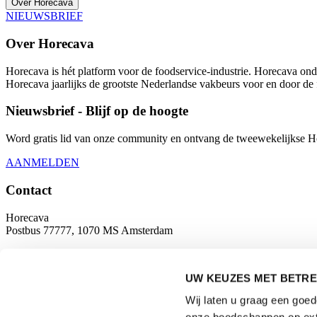
Over Horecava
NIEUWSBRIEF
Over Horecava
Horecava is hét platform voor de foodservice-industrie. Horecava onde
Horecava jaarlijks de grootste Nederlandse vakbeurs voor en door de 
Nieuwsbrief - Blijf op de hoogte
Word gratis lid van onze community en ontvang de tweewekelijkse Hore
AANMELDEN
Contact
Horecava
Postbus 77777, 1070 MS Amsterdam
Europaplein 24, 1078 GZ Amsterdam
UW KEUZES MET BETRE
horecava@rai.nl
Wij laten u graag een goe
Georganiseerd door