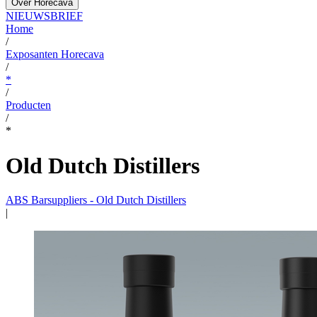
Over Horecava
NIEUWSBRIEF
Home
/
Exposanten Horecava
/
*
/
Producten
/
*
Old Dutch Distillers
ABS Barsuppliers - Old Dutch Distillers
|