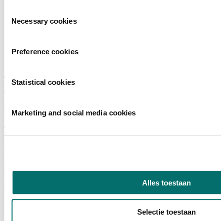
Toestemmingsselectie
Necessary cookies
Preference cookies
Statistical cookies
cocktails maken is een fluitje van 1 cent !
Mixtender cocktail purees and mixes Mixtender heeft na de
Marketing and social media cookies
introductie in 2002 een enorm succes behaald mede dankzij diverse
awards in binnen en buitenland voor de natuurlijke smaak en
kwaliteit, het werd tijd voor een nieuwe verpakking en nu is de
Mixtender cocktail puree en rtu mix verpakt in een eigen store and
pour fles van 1 liter met afsluitdop, en een vrije uitschenker.
Introductie datum:
31 december 2023
Meer informatie:
Alles toestaan
Klik hier
Over Horecava
Selectie toestaan