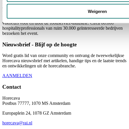
Horecava is hét platform voor de foodservice-industrie. Horecava
ondersteunt 365 dagen per jaar (online) horecaondernemers en
Weigeren
beslissers in de wereld van eten, drinken en buitenshuis slapen.
Daarnaast brengt Horecava jaarlijks de grootste Nederlandse
vakbeurs voor en door de foodservice-industrie. Circa 60.000
hospitalityprofessionals van ruim 30.000 geïnteresseerde bedrijven
bezoeken het event.
Nieuwsbrief - Blijf op de hoogte
Word gratis lid van onze community en ontvang de tweewekelijkse
Horecava nieuwsbrief met artikelen, handige tips en de laatste trends
en ontwikkelingen uit de horecabranche.
AANMELDEN
Contact
Horecava
Postbus 77777, 1070 MS Amsterdam
Europaplein 24, 1078 GZ Amsterdam
horecava@rai.nl