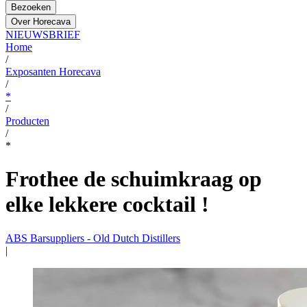
Bezoeken
Over Horecava
NIEUWSBRIEF
Home
/
Exposanten Horecava
/
*
/
Producten
/
*
Frothee de schuimkraag op
elke lekkere cocktail !
ABS Barsuppliers - Old Dutch Distillers
|