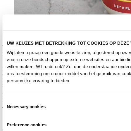
UW KEUZES MET BETREKKING TOT COOKIES OP DEZE
Wij laten u graag een goede website zien, afgestemd op uw 
Frothee een natuurlijke cocktail schuimer uit Amerika die al sinds
1930 wordt gebruikt het originele produkt is verkrijgbaar bij ABS
voor u onze boodschappen op externe websites en aanbiedin
willen maken. Wilt u dit ook? Zet dan de onderstaande onder
Bij shaked cocktails zoals bijvoorbeeld de Passie fruit martini of
ons toestemming om u door middel van het gebruik van cook
espresso martini is schuim belangrijk voeg een paar druppels
Frothee toe en zie daar het schuimend resultaat .Frothee is een
persoonlijke ervaring te bieden.
natuurlijke eiwit vervanger en heeft geen toegevoegde additieven .
Introductie datum:
21 november 2024
Meer informatie:
Toestemmingsselectie
Klik hier
Necessary cookies
Categorieën
Preference cookies
Categorie