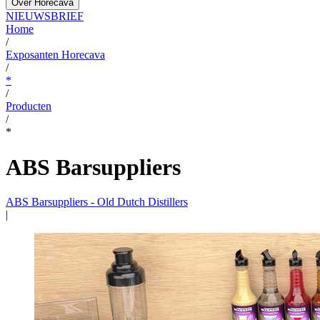
Over Horecava
NIEUWSBRIEF
Home
/
Exposanten Horecava
/
*
/
Producten
/
*
ABS Barsuppliers
ABS Barsuppliers - Old Dutch Distillers
|