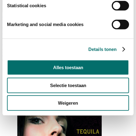
Bezoeken
Statistical cookies
Over Horecava
NIEUWSBRIEF
Home
Marketing and social media cookies
/
Exposanten Horecava
/
*
/
Details tonen
Producten
/
*
Alles toestaan
1519 Tequila
Selectie toestaan
ABS Barsuppliers - Old Dutch Distillers
|
Weigeren