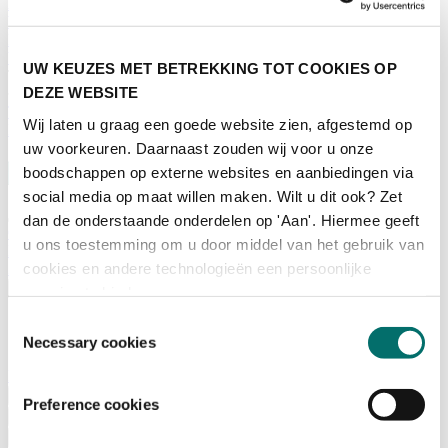
Adviescommissie
Waarom Horecava
Beursprofiel
Vacatures
UW KEUZES MET BETREKKING TOT COOKIES OP
Ticket kopen voor Horecava
DEZE WEBSITE
TICKETS HORECAVA
Wij laten u graag een goede website zien, afgestemd op
NIEUWSBRIEF
uw voorkeuren. Daarnaast zouden wij voor u onze
boodschappen op externe websites en aanbiedingen via
social media op maat willen maken. Wilt u dit ook? Zet
dan de onderstaande onderdelen op 'Aan'. Hiermee geeft
Contact
u ons toestemming om u door middel van het gebruik van
Perskamer
cookies en andere technologieën een persoonlijke
Zoeken
Nederlands
ervaring te bieden.
Toestemmingsselectie
English
Nederlands
Necessary cookies
Home
Nieuws
Preference cookies
Exposeren
Adverteren