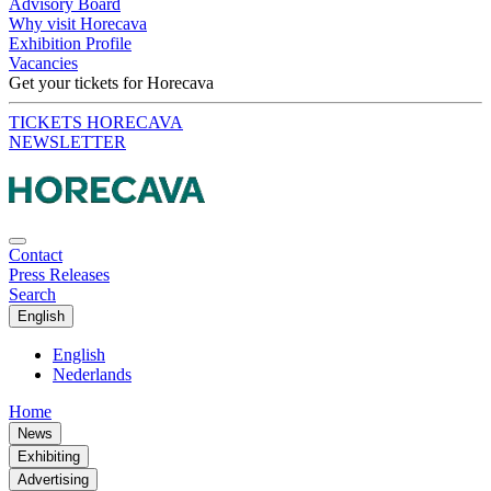
Advisory Board
Why visit Horecava
Exhibition Profile
Vacancies
Get your tickets for Horecava
TICKETS HORECAVA
NEWSLETTER
Contact
Press Releases
Search
English
English
Nederlands
Home
News
Exhibiting
Advertising