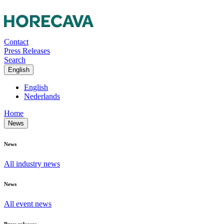
Contact
Press Releases
Search
English
English
Nederlands
Home
News
News
All industry news
News
All event news
Press releases