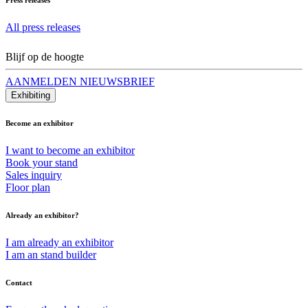
All press releases
Blijf op de hoogte
AANMELDEN NIEUWSBRIEF
Exhibiting
Become an exhibitor
I want to become an exhibitor
Book your stand
Sales inquiry
Floor plan
Already an exhibitor?
I am already an exhibitor
I am an stand builder
Contact