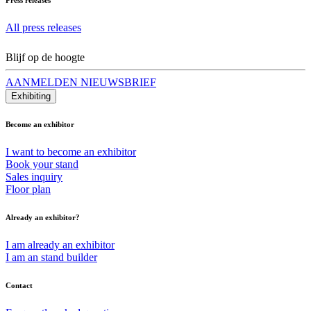
All press releases
Blijf op de hoogte
AANMELDEN NIEUWSBRIEF
Exhibiting
Become an exhibitor
I want to become an exhibitor
Book your stand
Sales inquiry
Floor plan
Already an exhibitor?
I am already an exhibitor
I am an stand builder
Contact