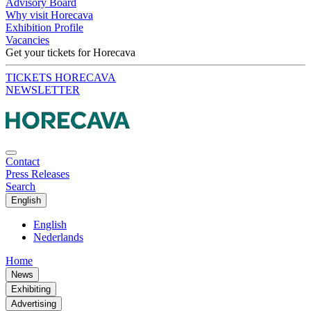
Advisory Board
Why visit Horecava
Exhibition Profile
Vacancies
Get your tickets for Horecava
TICKETS HORECAVA
NEWSLETTER
Contact
Press Releases
Search
English
English
Nederlands
Home
News
Exhibiting
Advertising