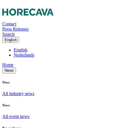
Contact
Press Releases
Search
English
English
Nederlands
Home
News
News
All industry news
News
All event news
Press releases