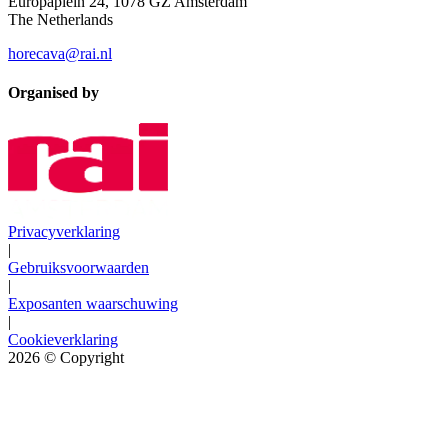
Europaplein 24, 1078 GZ Amsterdam
The Netherlands
horecava@rai.nl
Organised by
Privacyverklaring
|
Gebruiksvoorwaarden
|
Exposanten waarschuwing
|
Cookieverklaring
2026
© Copyright