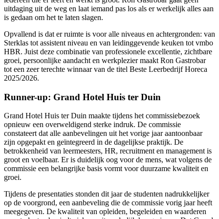
uitdaging uit de weg en laat iemand pas los als er werkelijk alles aan
is gedaan om het te laten slagen.
Opvallend is dat er ruimte is voor alle niveaus en achtergronden: van
Sterklas tot assistent niveau en van leidinggevende keuken tot vmbo
HBR. Juist deze combinatie van professionele excellentie, zichtbare
groei, persoonlijke aandacht en werkplezier maakt Ron Gastrobar
tot een zeer terechte winnaar van de titel Beste Leerbedrijf Horeca
2025/2026.
Runner-up: Grand Hotel Huis ter Duin
Grand Hotel Huis ter Duin maakte tijdens het commissiebezoek
opnieuw een overweldigend sterke indruk. De commissie
constateert dat alle aanbevelingen uit het vorige jaar aantoonbaar
zijn opgepakt en geïntegreerd in de dagelijkse praktijk. De
betrokkenheid van leermeesters, HR, recruitment en management is
groot en voelbaar. Er is duidelijk oog voor de mens, wat volgens de
commissie een belangrijke basis vormt voor duurzame kwaliteit en
groei.
Tijdens de presentaties stonden dit jaar de studenten nadrukkelijker
op de voorgrond, een aanbeveling die de commissie vorig jaar heeft
meegegeven. De kwaliteit van opleiden, begeleiden en waarderen