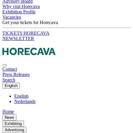
Advisory Board
Why visit Horecava
Exhibition Profile
Vacancies
Get your tickets for Horecava
TICKETS HORECAVA
NEWSLETTER
Contact
Press Releases
Search
English
English
Nederlands
Home
News
Exhibiting
Advertising