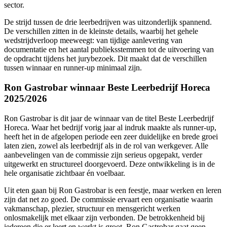
sector.
De strijd tussen de drie leerbedrijven was uitzonderlijk spannend.
De verschillen zitten in de kleinste details, waarbij het gehele
wedstrijdverloop meeweegt: van tijdige aanlevering van
documentatie en het aantal publieksstemmen tot de uitvoering van
de opdracht tijdens het jurybezoek. Dit maakt dat de verschillen
tussen winnaar en runner-up minimaal zijn.
Ron Gastrobar winnaar Beste Leerbedrijf Horeca
2025/2026
Ron Gastrobar is dit jaar de winnaar van de titel Beste Leerbedrijf
Horeca. Waar het bedrijf vorig jaar al indruk maakte als runner-up,
heeft het in de afgelopen periode een zeer duidelijke en brede groei
laten zien, zowel als leerbedrijf als in de rol van werkgever. Alle
aanbevelingen van de commissie zijn serieus opgepakt, verder
uitgewerkt en structureel doorgevoerd. Deze ontwikkeling is in de
hele organisatie zichtbaar én voelbaar.
Uit eten gaan bij Ron Gastrobar is een feestje, maar werken en leren
zijn dat net zo goed. De commissie ervaart een organisatie waarin
vakmanschap, plezier, structuur en mensgericht werken
onlosmakelijk met elkaar zijn verbonden. De betrokkenheid bij
iedereen die er leert en werkt is groot. Ron Gastrobar gaat geen