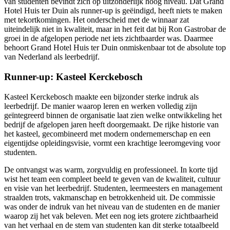
van studenten bevindt zich op uitzonderlijk hoog niveau. Dat Grand
Hotel Huis ter Duin als runner-up is geëindigd, heeft niets te maken
met tekortkomingen. Het onderscheid met de winnaar zat
uiteindelijk niet in kwaliteit, maar in het feit dat bij Ron Gastrobar de
groei in de afgelopen periode net iets zichtbaarder was. Daarmee
behoort Grand Hotel Huis ter Duin onmiskenbaar tot de absolute top
van Nederland als leerbedrijf.
Runner-up: Kasteel Kerckebosch
Kasteel Kerckebosch maakte een bijzonder sterke indruk als
leerbedrijf. De manier waarop leren en werken volledig zijn
geïntegreerd binnen de organisatie laat zien welke ontwikkeling het
bedrijf de afgelopen jaren heeft doorgemaakt. De rijke historie van
het kasteel, gecombineerd met modern ondernemerschap en een
eigentijdse opleidingsvisie, vormt een krachtige leeromgeving voor
studenten.
De ontvangst was warm, zorgvuldig en professioneel. In korte tijd
wist het team een compleet beeld te geven van de kwaliteit, cultuur
en visie van het leerbedrijf. Studenten, leermeesters en management
straalden trots, vakmanschap en betrokkenheid uit. De commissie
was onder de indruk van het niveau van de studenten en de manier
waarop zij het vak beleven. Met een nog iets grotere zichtbaarheid
van het verhaal en de stem van studenten kan dit sterke totaalbeeld