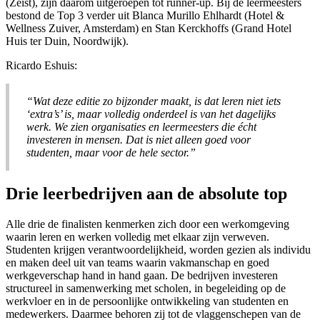
(Zeist), zijn daarom uitgeroepen tot runner-up. Bij de leermeesters
bestond de Top 3 verder uit Blanca Murillo Ehlhardt (Hotel &
Wellness Zuiver, Amsterdam) en Stan Kerckhoffs (Grand Hotel
Huis ter Duin, Noordwijk).
Ricardo Eshuis:
“Wat deze editie zo bijzonder maakt, is dat leren niet iets
‘extra’s’ is, maar volledig onderdeel is van het dagelijks
werk. We zien organisaties en leermeesters die écht
investeren in mensen. Dat is niet alleen goed voor
studenten, maar voor de hele sector.”
Drie leerbedrijven aan de absolute top
Alle drie de finalisten kenmerken zich door een werkomgeving
waarin leren en werken volledig met elkaar zijn verweven.
Studenten krijgen verantwoordelijkheid, worden gezien als individu
en maken deel uit van teams waarin vakmanschap en goed
werkgeverschap hand in hand gaan. De bedrijven investeren
structureel in samenwerking met scholen, in begeleiding op de
werkvloer en in de persoonlijke ontwikkeling van studenten en
medewerkers. Daarmee behoren zij tot de vlaggenschepen van de