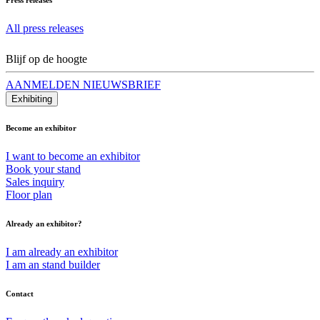
All press releases
Blijf op de hoogte
AANMELDEN NIEUWSBRIEF
Exhibiting
Become an exhibitor
I want to become an exhibitor
Book your stand
Sales inquiry
Floor plan
Already an exhibitor?
I am already an exhibitor
I am an stand builder
Contact