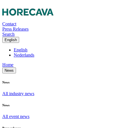
Contact
Press Releases
Search
English
English
Nederlands
Home
News
News
All industry news
News
All event news
Press releases