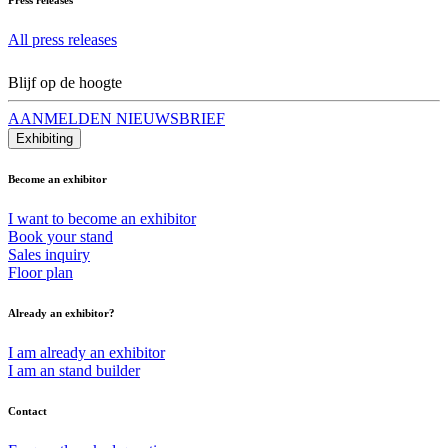
All press releases
Blijf op de hoogte
AANMELDEN NIEUWSBRIEF
Exhibiting
Become an exhibitor
I want to become an exhibitor
Book your stand
Sales inquiry
Floor plan
Already an exhibitor?
I am already an exhibitor
I am an stand builder
Contact