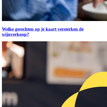
Welke gerechten op je kaart versterken de
wijnverkoop?