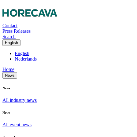
Contact
Press Releases
Search
English
English
Nederlands
Home
News
News
All industry news
News
All event news
Press releases