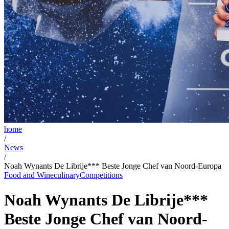
home
/
News
/
Noah Wynants De Librije*** Beste Jonge Chef van Noord-Europa
Food and Wine
culinary
Competitions
Noah Wynants De Librije***
Beste Jonge Chef van Noord-