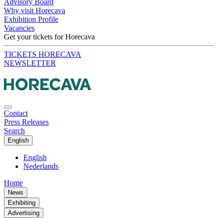
Advisory Board
Why visit Horecava
Exhibition Profile
Vacancies
Get your tickets for Horecava
TICKETS HORECAVA
NEWSLETTER
Contact
Press Releases
Search
English
English
Nederlands
Home
News
Exhibiting
Advertising