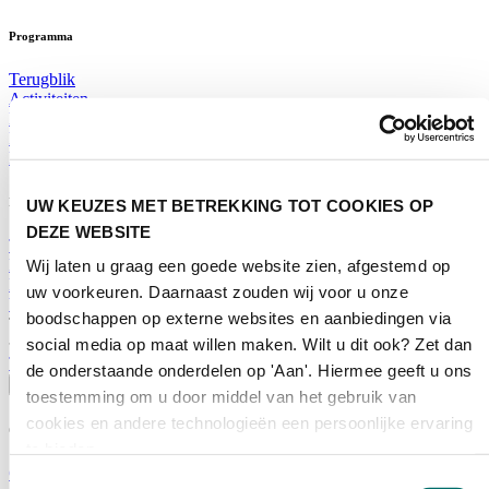
Programma
Terugblik
Activiteiten
Exposantenlijst
Plattegrond
Programma
Bezoekersinformatie
UW KEUZES MET BETREKKING TOT COOKIES OP
DEZE WEBSITE
Tickets
Bezoekersinformatie
Wij laten u graag een goede website zien, afgestemd op
Bereikbaarheid Horecava
uw voorkeuren. Daarnaast zouden wij voor u onze
Veelgestelde Vragen
boodschappen op externe websites en aanbiedingen via
Ticket kopen voor Horecava
social media op maat willen maken. Wilt u dit ook? Zet dan
TICKETS HORECAVA
de onderstaande onderdelen op 'Aan'. Hiermee geeft u ons
Over Horecava
toestemming om u door middel van het gebruik van
cookies en andere technologieën een persoonlijke ervaring
Over Horecava
te bieden.
Contact
Toestemmingsselectie