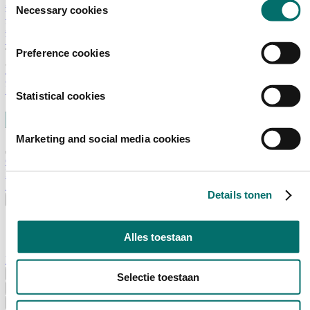
Adviescommissie
Necessary cookies
Waarom Horecava
Beursprofiel
Vacatures
Ticket kopen voor Horecava
Preference cookies
TICKETS HORECAVA
NIEUWSBRIEF
Statistical cookies
Marketing and social media cookies
Contact
Perskamer
Zoeken
Details tonen
Nederlands
English
Nederlands
Alles toestaan
Home
Nieuws
Selectie toestaan
Exposeren
Adverteren