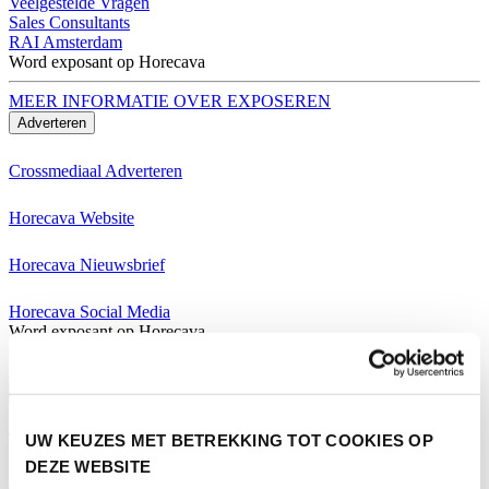
Veelgestelde Vragen
Sales Consultants
RAI Amsterdam
Word exposant op Horecava
MEER INFORMATIE OVER EXPOSEREN
Adverteren
Crossmediaal Adverteren
Horecava Website
Horecava Nieuwsbrief
Horecava Social Media
Word exposant op Horecava
MEER INFORMATIE OVER EXPOSEREN
Bezoeken
UW KEUZES MET BETREKKING TOT COOKIES OP
Thema's Horecava
DEZE WEBSITE
Alle Thema's