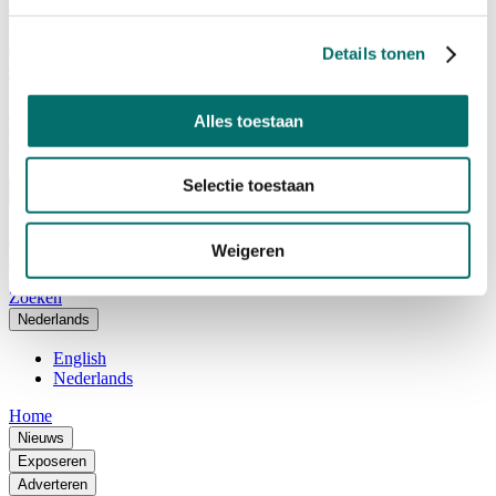
Adviescommissie
Waarom Horecava
Beursprofiel
Details tonen
Vacatures
Ticket kopen voor Horecava
Alles toestaan
TICKETS HORECAVA
NIEUWSBRIEF
Selectie toestaan
Weigeren
Contact
Perskamer
Zoeken
Nederlands
English
Nederlands
Home
Nieuws
Exposeren
Adverteren