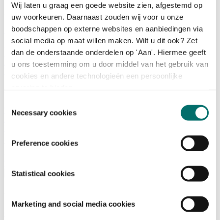
Wij laten u graag een goede website zien, afgestemd op
uw voorkeuren. Daarnaast zouden wij voor u onze
Programma
boodschappen op externe websites en aanbiedingen via
Terugblik
social media op maat willen maken. Wilt u dit ook? Zet
Activiteiten
dan de onderstaande onderdelen op 'Aan'. Hiermee geeft
Exposantenlijst
Plattegrond
u ons toestemming om u door middel van het gebruik van
Programma
cookies en andere technologieën een persoonlijke
ervaring te bieden.
Bezoekersinformatie
Toestemmingsselectie
Tickets
Necessary cookies
Bezoekersinformatie
Bereikbaarheid Horecava
Veelgestelde Vragen
Preference cookies
Ticket kopen voor Horecava
TICKETS HORECAVA
Statistical cookies
Over Horecava
Over Horecava
Marketing and social media cookies
Contact