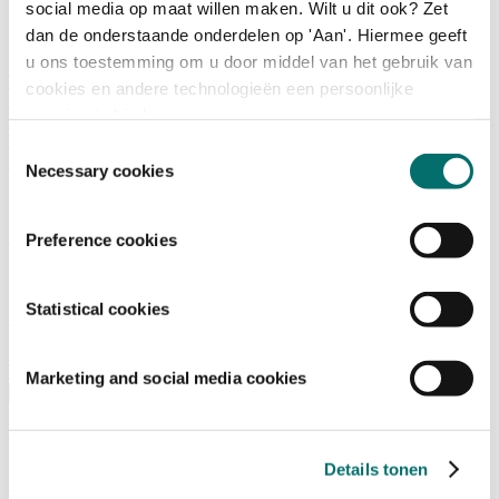
social media op maat willen maken. Wilt u dit ook? Zet
dan de onderstaande onderdelen op 'Aan'. Hiermee geeft
Programma
u ons toestemming om u door middel van het gebruik van
Terugblik
cookies en andere technologieën een persoonlijke
Activiteiten
ervaring te bieden.
Exposantenlijst
Plattegrond
Toestemmingsselectie
Programma
Necessary cookies
Bezoekersinformatie
Preference cookies
Tickets
Bezoekersinformatie
Bereikbaarheid Horecava
Statistical cookies
Veelgestelde Vragen
Ticket kopen voor Horecava
TICKETS HORECAVA
Marketing and social media cookies
Over Horecava
Over Horecava
Details tonen
Contact