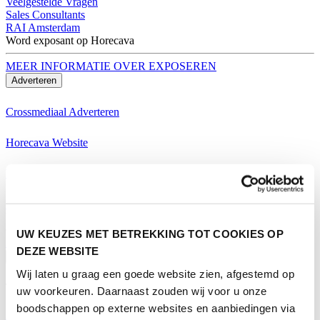
Veelgestelde Vragen
Sales Consultants
RAI Amsterdam
Word exposant op Horecava
MEER INFORMATIE OVER EXPOSEREN
Adverteren
Crossmediaal Adverteren
Horecava Website
Horecava Nieuwsbrief
Horecava Social Media
Word exposant op Horecava
UW KEUZES MET BETREKKING TOT COOKIES OP
MEER INFORMATIE OVER EXPOSEREN
DEZE WEBSITE
Bezoeken
Wij laten u graag een goede website zien, afgestemd op
Thema's Horecava
uw voorkeuren. Daarnaast zouden wij voor u onze
boodschappen op externe websites en aanbiedingen via
Alle Thema's