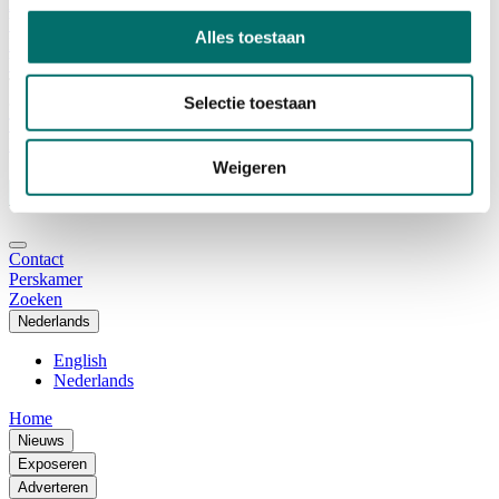
Adviescommissie
Waarom Horecava
Alles toestaan
Beursprofiel
Vacatures
Ticket kopen voor Horecava
Selectie toestaan
TICKETS HORECAVA
NIEUWSBRIEF
Weigeren
Contact
Perskamer
Zoeken
Nederlands
English
Nederlands
Home
Nieuws
Exposeren
Adverteren