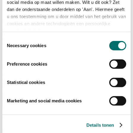
social media op maat willen maken. Wilt u dit ook? Zet
dan de onderstaande onderdelen op 'Aan'. Hiermee geeft
Programma
u ons toestemming om u door middel van het gebruik van
Terugblik
cookies en andere technologieën een persoonlijke
Activiteiten
ervaring te bieden.
Exposantenlijst
Plattegrond
Toestemmingsselectie
Programma
Necessary cookies
Bezoekersinformatie
Preference cookies
Tickets
Bezoekersinformatie
Bereikbaarheid Horecava
Statistical cookies
Veelgestelde Vragen
Ticket kopen voor Horecava
TICKETS HORECAVA
Marketing and social media cookies
Over Horecava
Over Horecava
Details tonen
Contact