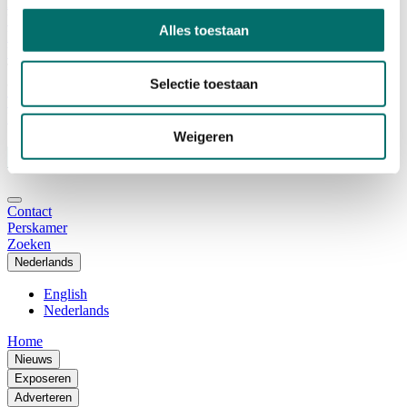
Adviescommissie
Waarom Horecava
Alles toestaan
Beursprofiel
Vacatures
Ticket kopen voor Horecava
Selectie toestaan
TICKETS HORECAVA
NIEUWSBRIEF
Weigeren
Contact
Perskamer
Zoeken
Nederlands
English
Nederlands
Home
Nieuws
Exposeren
Adverteren