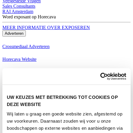
Veelgestelde Vragen
Sales Consultants
RAI Amsterdam
Word exposant op Horecava
MEER INFORMATIE OVER EXPOSEREN
Adverteren
Crossmediaal Adverteren
Horecava Website
Horecava Nieuwsbrief
Horecava Social Media
Word exposant op Horecava
UW KEUZES MET BETREKKING TOT COOKIES OP
MEER INFORMATIE OVER EXPOSEREN
DEZE WEBSITE
Bezoeken
Wij laten u graag een goede website zien, afgestemd op
Thema's Horecava
uw voorkeuren. Daarnaast zouden wij voor u onze
boodschappen op externe websites en aanbiedingen via
Alle Thema's