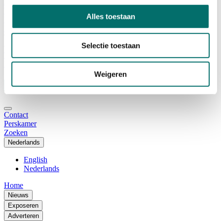
Adviescommissie
Waarom Horecava
Alles toestaan
Beursprofiel
Vacatures
Ticket kopen voor Horecava
Selectie toestaan
TICKETS HORECAVA
NIEUWSBRIEF
Weigeren
Contact
Perskamer
Zoeken
Nederlands
English
Nederlands
Home
Nieuws
Exposeren
Adverteren