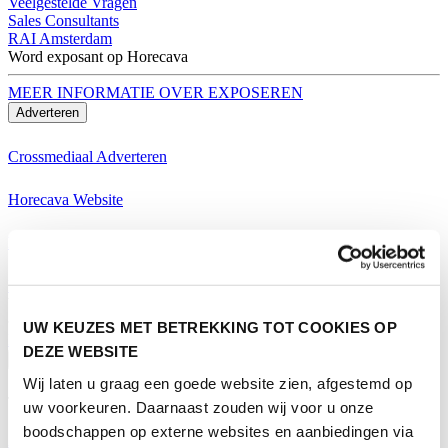
Veelgestelde Vragen
Sales Consultants
RAI Amsterdam
Word exposant op Horecava
MEER INFORMATIE OVER EXPOSEREN
Adverteren
Crossmediaal Adverteren
Horecava Website
Horecava Nieuwsbrief
Horecava Social Media
Word exposant op Horecava
UW KEUZES MET BETREKKING TOT COOKIES OP
MEER INFORMATIE OVER EXPOSEREN
DEZE WEBSITE
Bezoeken
Wij laten u graag een goede website zien, afgestemd op
Thema's Horecava
uw voorkeuren. Daarnaast zouden wij voor u onze
boodschappen op externe websites en aanbiedingen via
Alle Thema's