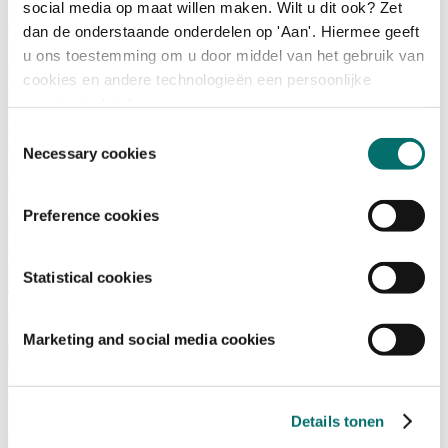
social media op maat willen maken. Wilt u dit ook? Zet
dan de onderstaande onderdelen op 'Aan'. Hiermee geeft
Programma
u ons toestemming om u door middel van het gebruik van
Terugblik
cookies en andere technologieën een persoonlijke
Activiteiten
ervaring te bieden.
Exposantenlijst
Plattegrond
Toestemmingsselectie
Programma
Necessary cookies
Bezoekersinformatie
Preference cookies
Tickets
Bezoekersinformatie
Bereikbaarheid Horecava
Statistical cookies
Veelgestelde Vragen
Ticket kopen voor Horecava
TICKETS HORECAVA
Marketing and social media cookies
Over Horecava
Over Horecava
Details tonen
Contact