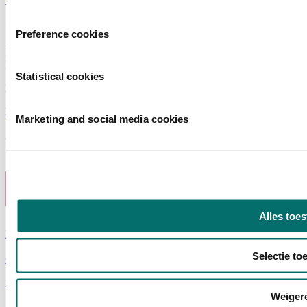
Contact
Preference cookies
Horecava
Postbus 77777, 1070 MS Amsterdam
Statistical cookies
Europaplein 24, 1078 GZ Amsterdam
horecava@rai.nl
Marketing and social media cookies
Georganiseerd door
Alles toe
Privacyverklaring
|
Selectie to
Gebruiksvoorwaarden
|
Exposanten waarschuwing
|
Weiger