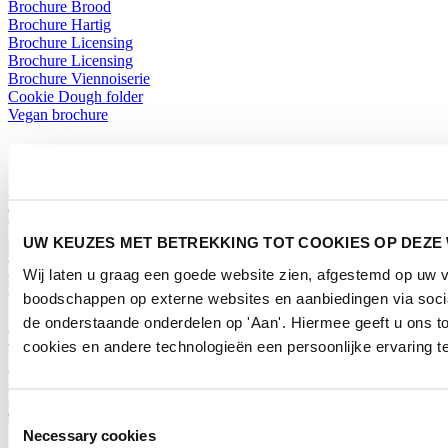
Brochure Brood
Brochure Hartig
Brochure Licensing
Brochure Licensing
Brochure Viennoiserie
Cookie Dough folder
Vegan brochure
Over Horecava
Horecava is hét platform voor de foodservice-industrie. Horecava
ondersteunt 365 dagen per jaar (online) horecaondernemers en
beslissers in de wereld van eten, drinken en buitenshuis slapen.
UW KEUZES MET BETREKKING TOT COOKIES OP DEZE
Daarnaast brengt Horecava jaarlijks de grootste Nederlandse
vakbeurs voor en door de foodservice-industrie. Circa 60.000
Wij laten u graag een goede website zien, afgestemd op uw 
hospitalityprofessionals van ruim 30.000 geïnteresseerde bedrijven
boodschappen op externe websites en aanbiedingen via socia
bezoeken het event.
de onderstaande onderdelen op 'Aan'. Hiermee geeft u ons 
Nieuwsbrief - Blijf op de hoogte
cookies en andere technologieën een persoonlijke ervaring t
Word gratis lid van onze community en ontvang de tweewekelijkse
Horecava nieuwsbrief met artikelen, handige tips en de laatste trends
en ontwikkelingen uit de horecabranche.
Toestemmingsselectie
Necessary cookies
AANMELDEN