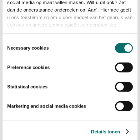
social media op maat willen maken. Wilt u dit ook? Zet
dan de onderstaande onderdelen op 'Aan'. Hiermee geeft
Programma
u ons toestemming om u door middel van het gebruik van
Terugblik
cookies en andere technologieën een persoonlijke
Activiteiten
ervaring te bieden.
Exposantenlijst
Plattegrond
Toestemmingsselectie
Programma
Necessary cookies
Bezoekersinformatie
Preference cookies
Tickets
Bezoekersinformatie
Bereikbaarheid Horecava
Statistical cookies
Veelgestelde Vragen
Ticket kopen voor Horecava
TICKETS HORECAVA
Marketing and social media cookies
Over Horecava
Over Horecava
Details tonen
Contact