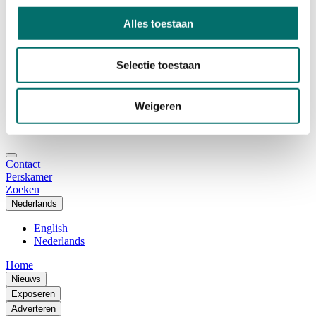
Adviescommissie
Waarom Horecava
Alles toestaan
Beursprofiel
Vacatures
Ticket kopen voor Horecava
Selectie toestaan
TICKETS HORECAVA
NIEUWSBRIEF
Weigeren
Contact
Perskamer
Zoeken
Nederlands
English
Nederlands
Home
Nieuws
Exposeren
Adverteren