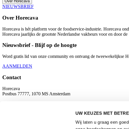
Over Horecava
NIEUWSBRIEF
Over Horecava
Horecava is hét platform voor de foodservice-industrie. Horecava onde
Horecava jaarlijks de grootste Nederlandse vakbeurs voor en door de 
Nieuwsbrief - Blijf op de hoogte
Word gratis lid van onze community en ontvang de tweewekelijkse Hore
AANMELDEN
Contact
Horecava
Postbus 77777, 1070 MS Amsterdam
Europaplein 24, 1078 GZ Amsterdam
UW KEUZES MET BETRE
horecava@rai.nl
Wij laten u graag een goe
Georganiseerd door