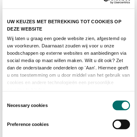
Programma
UW KEUZES MET BETREKKING TOT COOKIES OP
Terugblik
Activiteiten
DEZE WEBSITE
Exposantenlijst
Wij laten u graag een goede website zien, afgestemd op
Plattegrond
Programma
uw voorkeuren. Daarnaast zouden wij voor u onze
boodschappen op externe websites en aanbiedingen via
Bezoekersinformatie
social media op maat willen maken. Wilt u dit ook? Zet
dan de onderstaande onderdelen op 'Aan'. Hiermee geeft
Tickets
Bezoekersinformatie
u ons toestemming om u door middel van het gebruik van
Bereikbaarheid Horecava
cookies en andere technologieën een persoonlijke
Veelgestelde Vragen
ervaring te bieden.
Ticket kopen voor Horecava
Toestemmingsselectie
TICKETS HORECAVA
Necessary cookies
Over Horecava
Over Horecava
Preference cookies
Contact