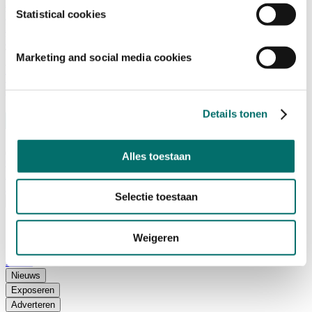
Adviescommissie
Statistical cookies
Waarom Horecava
Beursprofiel
Vacatures
Ticket kopen voor Horecava
Marketing and social media cookies
TICKETS HORECAVA
NIEUWSBRIEF
Details tonen
Alles toestaan
Contact
Perskamer
Zoeken
Selectie toestaan
Nederlands
English
Weigeren
Nederlands
Home
Nieuws
Exposeren
Adverteren