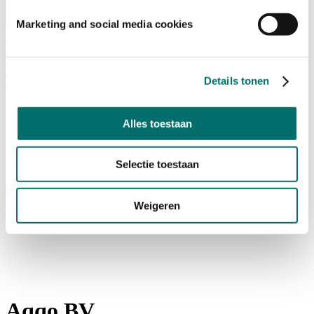
Bezoeken
Over Horecava
Marketing and social media cookies
NIEUWSBRIEF
Home
/
Producten & diensten
Details tonen
/
*
Alles toestaan
Selectie toestaan
Weigeren
Aqqo BV