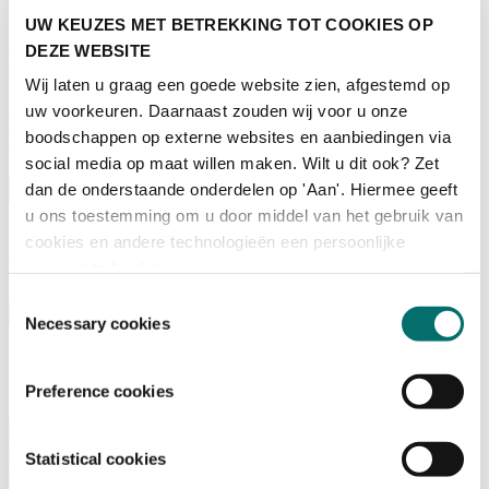
Adviescommissie
Waarom Horecava
UW KEUZES MET BETREKKING TOT COOKIES OP
Beursprofiel
DEZE WEBSITE
Vacatures
Ticket kopen voor Horecava
Wij laten u graag een goede website zien, afgestemd op
uw voorkeuren. Daarnaast zouden wij voor u onze
TICKETS HORECAVA
boodschappen op externe websites en aanbiedingen via
NIEUWSBRIEF
social media op maat willen maken. Wilt u dit ook? Zet
dan de onderstaande onderdelen op 'Aan'. Hiermee geeft
u ons toestemming om u door middel van het gebruik van
cookies en andere technologieën een persoonlijke
Contact
ervaring te bieden.
Perskamer
Zoeken
Toestemmingsselectie
Nederlands
Necessary cookies
English
Nederlands
Preference cookies
Home
Nieuws
Exposeren
Statistical cookies
Adverteren