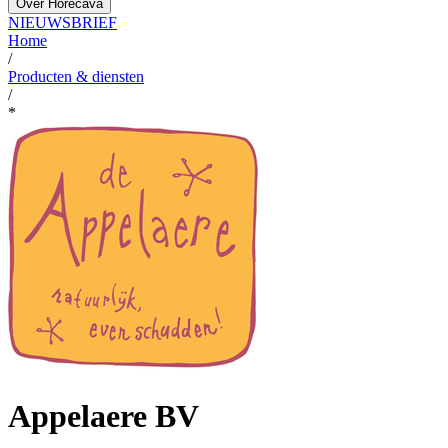
Over Horecava
NIEUWSBRIEF
Home
/
Producten & diensten
/
*
Appelaere BV