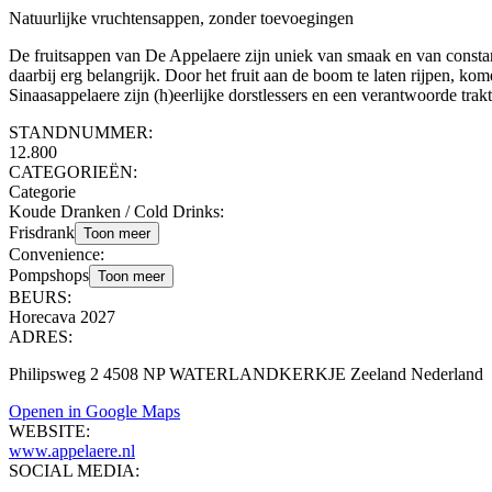
Natuurlijke vruchtensappen, zonder toevoegingen
De fruitsappen van De Appelaere zijn uniek van smaak en van constant
daarbij erg belangrijk. Door het fruit aan de boom te laten rijpen, ko
Sinaasappelaere zijn (h)eerlijke dorstlessers en een verantwoorde trakt
STANDNUMMER:
12.800
CATEGORIEËN:
Categorie
Koude Dranken / Cold Drinks
:
Frisdrank
Toon meer
Convenience
:
Pompshops
Toon meer
BEURS:
Horecava 2027
ADRES:
Philipsweg 2 4508 NP WATERLANDKERKJE Zeeland Nederland
Openen in Google Maps
WEBSITE:
www.appelaere.nl
SOCIAL MEDIA: