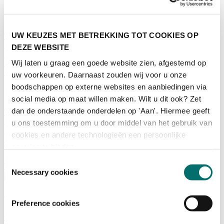
Programma
UW KEUZES MET BETREKKING TOT COOKIES OP
Terugblik
Activiteiten
DEZE WEBSITE
Exposantenlijst
Wij laten u graag een goede website zien, afgestemd op
Plattegrond
Programma
uw voorkeuren. Daarnaast zouden wij voor u onze
boodschappen op externe websites en aanbiedingen via
Bezoekersinformatie
social media op maat willen maken. Wilt u dit ook? Zet
dan de onderstaande onderdelen op 'Aan'. Hiermee geeft
Tickets
Bezoekersinformatie
u ons toestemming om u door middel van het gebruik van
Bereikbaarheid Horecava
cookies en andere technologieën een persoonlijke
Veelgestelde Vragen
ervaring te bieden.
Ticket kopen voor Horecava
Toestemmingsselectie
TICKETS HORECAVA
Necessary cookies
Over Horecava
Over Horecava
Preference cookies
Contact