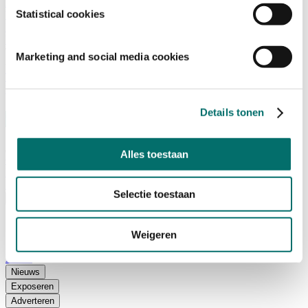
Adviescommissie
Statistical cookies
Waarom Horecava
Beursprofiel
Vacatures
Ticket kopen voor Horecava
Marketing and social media cookies
TICKETS HORECAVA
NIEUWSBRIEF
Details tonen
Alles toestaan
Contact
Perskamer
Zoeken
Selectie toestaan
Nederlands
English
Weigeren
Nederlands
Home
Nieuws
Exposeren
Adverteren